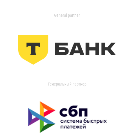
General partner
Генеральный партнер