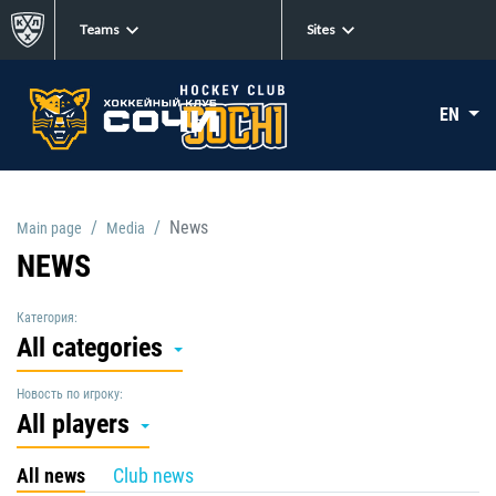
Teams
Sites
EN
News
Main page
Media
NEWS
Категория:
All categories
Новость по игроку:
All players
All news
Club news