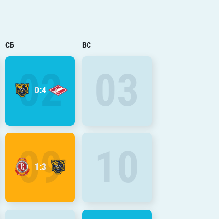
СБ
ВС
02
03
0:4
09
10
1:3