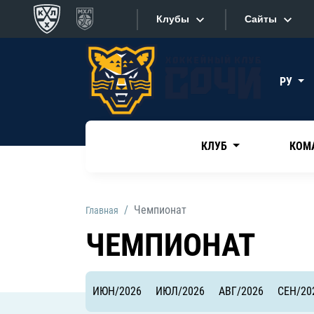
Клубы
Сайты
Конференция «Запад»
Сайты
РУ
Дивизион Боброва
Лада
Видеотран
СКА
КЛУБ
КОМ
Хайлайты
Спартак
Торпедо
Текстовые
Чемпионат
Главная
ХК Сочи
Интернет-
ЧЕМПИОНАТ
Дивизион Тарасова
Фотобанк
Динамо Мн
ИЮН/2026
ИЮЛ/2026
АВГ/2026
СЕН/20
Приложе
Динамо М