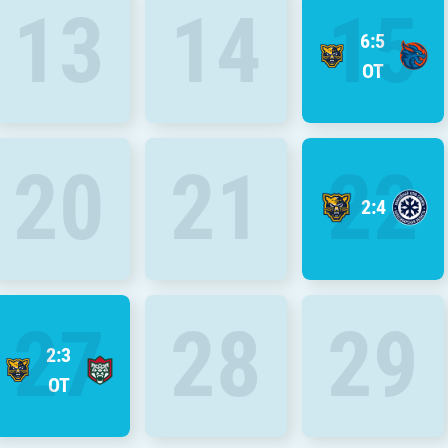
13
14
15
6:5
ОТ
20
21
22
2:4
27
28
29
2:3
ОТ