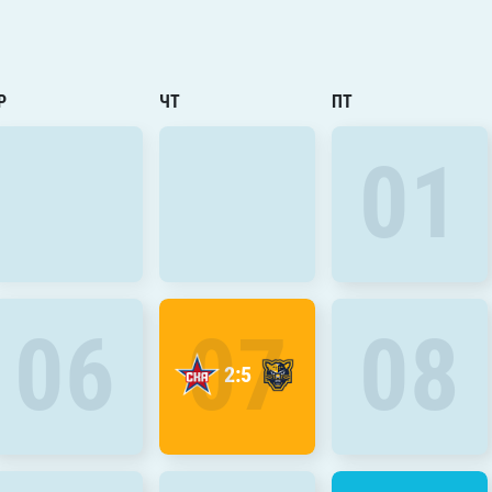
Амур
Барыс
Салават Юлаев
Р
ЧТ
ПТ
Сибирь
01
06
07
08
2:5