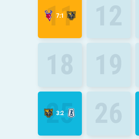
11
12
7:1
18
19
25
26
3:2