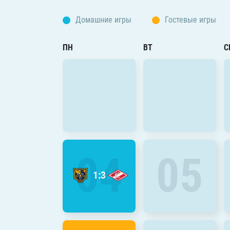
Локомотив
Домашние игры
Гостевые игры
Северсталь
ЦСКА
ПН
ВТ
С
Шанхайские Драконы
04
05
1:3