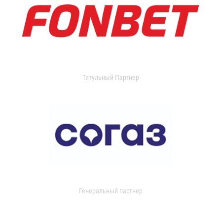
Титульный Партнер
Генеральный партнер