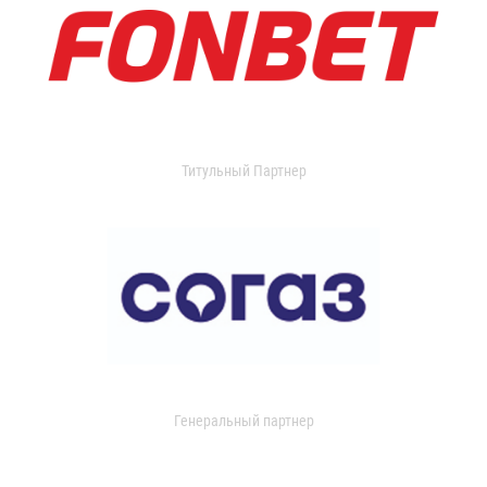
Титульный Партнер
Генеральный партнер