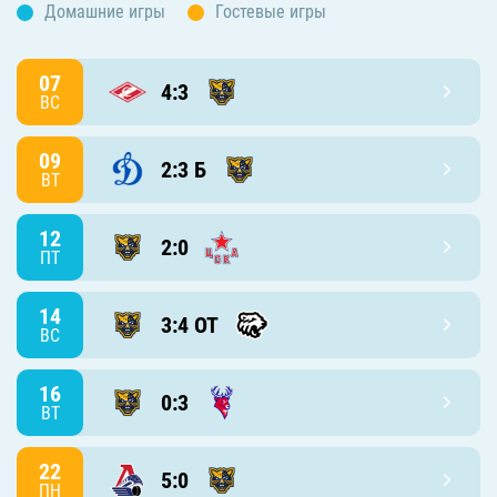
Домашние игры
Гостевые игры
07
4:3
ВС
09
2:3 Б
ВТ
12
2:0
ПТ
14
3:4 ОТ
ВС
16
0:3
ВТ
22
5:0
ПН