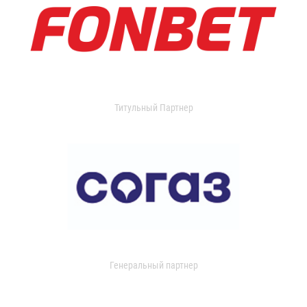
Титульный Партнер
Генеральный партнер