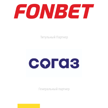
Титульный Партнер
Генеральный партнер