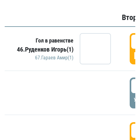
Второ
2
Гол в равенстве
46.Руденков Игорь(1)
Г
67.Гараев Амир(1)
2
УД
3