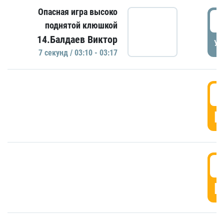
Опасная игра высоко
0
поднятой клюшкой
14.Балдаев Виктор
УД
7 секунд / 03:10 - 03:17
0
Г
0
Г