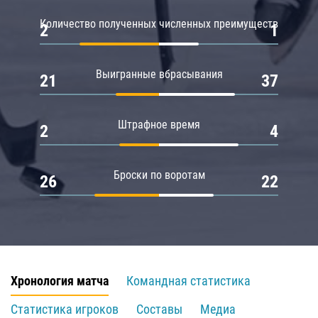
Количество полученных численных преимуществ
2
1
Выигранные вбрасывания
21
37
Штрафное время
2
4
Броски по воротам
26
22
Хронология матча
Командная статистика
Статистика игроков
Составы
Медиа