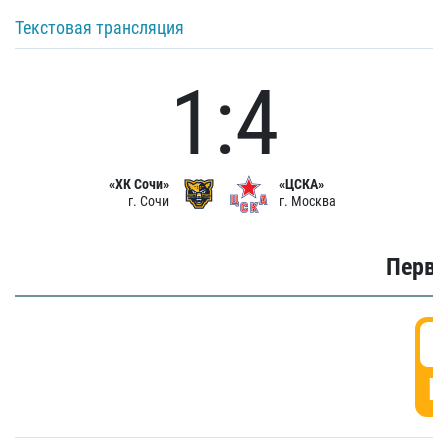
Текстовая трансляция
1:4
«ХК Сочи»
«ЦСКА»
г. Сочи
г. Москва
Первы
0
Г