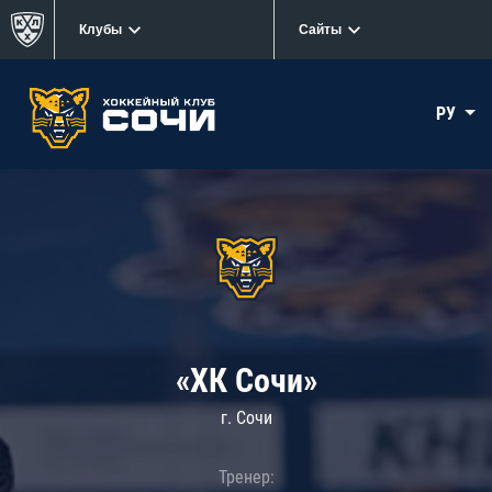
Клубы
Сайты
РУ
«ХК Сочи»
г. Сочи
Тренер: