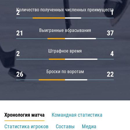
Количество полученных численных преимуществ
2
1
Выигранные вбрасывания
21
37
Штрафное время
2
4
Броски по воротам
26
22
Хронология матча
Командная статистика
Статистика игроков
Составы
Медиа