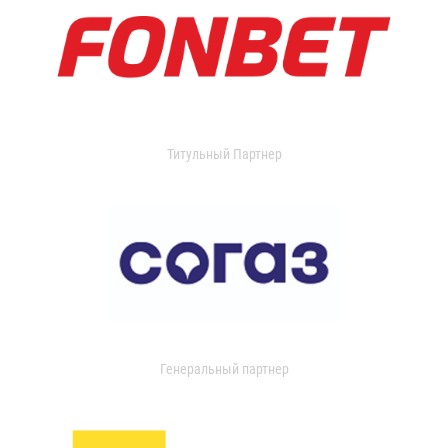
Титульный Партнер
Генеральный партнер