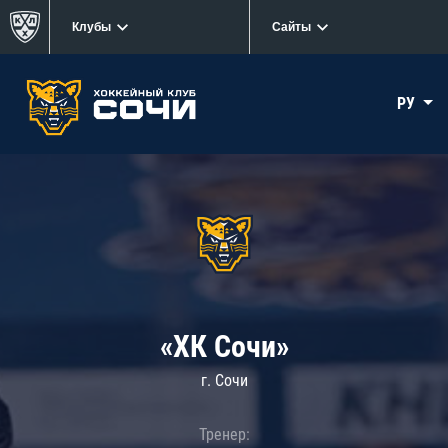
Клубы
Сайты
РУ
«ХК Сочи»
г. Сочи
Тренер: