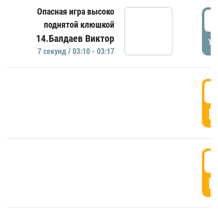
Опасная игра высоко
0
поднятой клюшкой
14.Балдаев Виктор
УД
7 секунд / 03:10 - 03:17
0
Г
0
Г