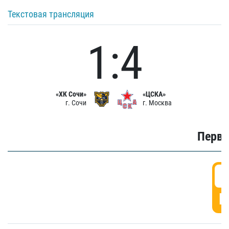
Текстовая трансляция
1:4
«ХК Сочи»
«ЦСКА»
г. Сочи
г. Москва
Первы
0
Г