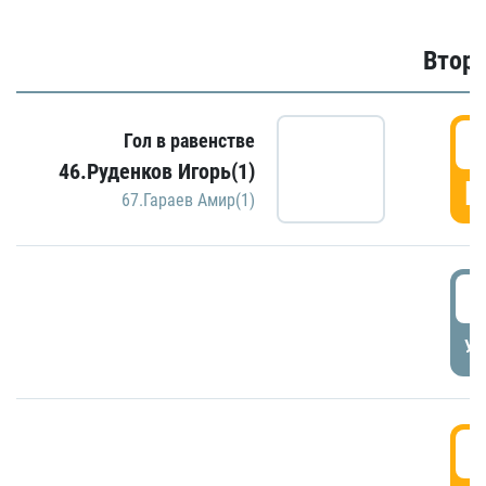
Второ
2
Гол в равенстве
46.Руденков Игорь(1)
Г
67.Гараев Амир(1)
2
УД
3