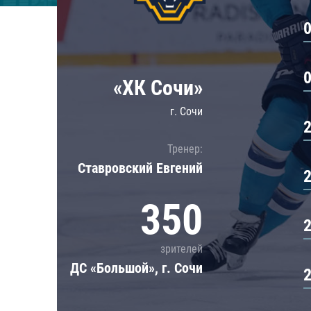
Локомотив
Северсталь
ЦСКА
Шанхайские Драконы
«ХК Сочи»
г. Сочи
Тренер:
Ставровский Евгений
350
зрителей
ДС «Большой», г. Сочи