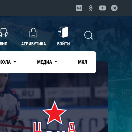
ВИП
АТРИБУТИКА
ВОЙТИ
КОЛА
МЕДИА
МХЛ