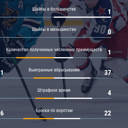
Амур
Шайбы в большинстве
0
1
Барыс
Салават Юлаев
Шайбы в меньшинстве
0
0
Сибирь
Количество полученных численных преимуществ
2
1
Выигранные вбрасывания
21
37
Штрафное время
2
4
Броски по воротам
26
22