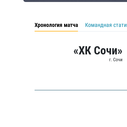
Хронология матча
Командная стати
«ХК Сочи»
г. Сочи