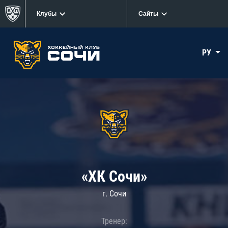
Клубы
Сайты
РУ
«ХК Сочи»
г. Сочи
Тренер: