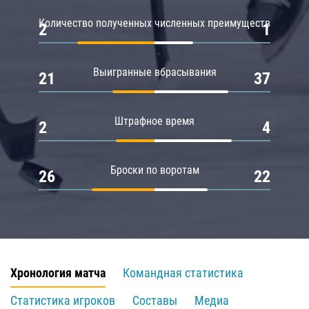
Количество полученных численных преимуществ
2
1
Выигранные вбрасывания
21
37
Штрафное время
2
4
Броски по воротам
26
22
Хронология матча
Командная статистика
Статистика игроков
Составы
Медиа