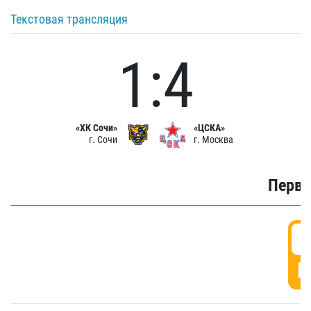
Текстовая трансляция
1:4
«ХК Сочи»
«ЦСКА»
г. Сочи
г. Москва
Первы
0
Г