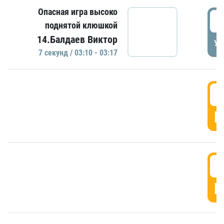
Опасная игра высоко
0
поднятой клюшкой
14.Балдаев Виктор
УД
7 секунд / 03:10 - 03:17
0
Г
0
Г