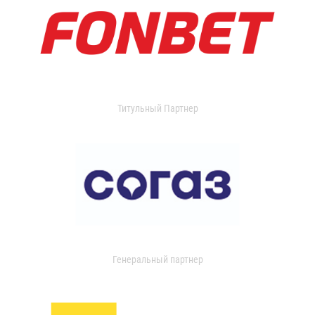
Титульный Партнер
Генеральный партнер