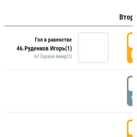
Второ
2
Гол в равенстве
46.Руденков Игорь(1)
Г
67.Гараев Амир(1)
2
УД
3