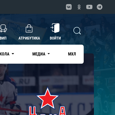
ВИП
АТРИБУТИКА
ВОЙТИ
КОЛА
МЕДИА
МХЛ