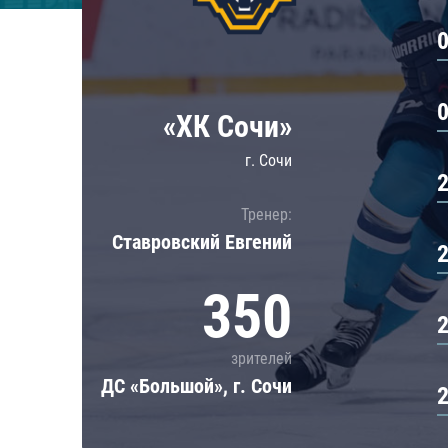
Локомотив
Северсталь
ЦСКА
Шанхайские Драконы
«ХК Сочи»
г. Сочи
Тренер:
Ставровский Евгений
350
зрителей
ДС «Большой», г. Сочи