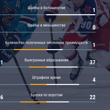
Амур
Шайбы в большинстве
0
1
Барыс
Салават Юлаев
Шайбы в меньшинстве
0
0
Сибирь
Количество полученных численных преимуществ
2
1
Выигранные вбрасывания
21
37
Штрафное время
2
4
Броски по воротам
26
22