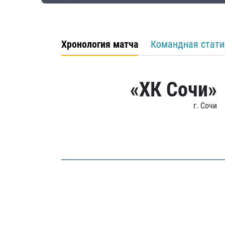
Хронология матча
Командная стати
«ХК Сочи»
г. Сочи