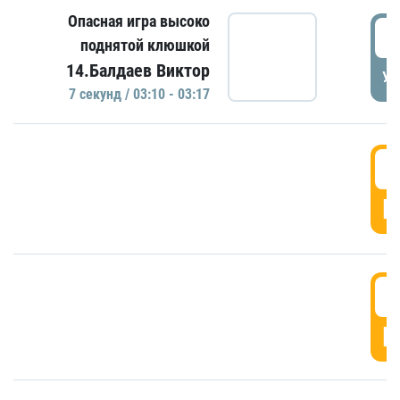
Опасная игра высоко
0
поднятой клюшкой
14.Балдаев Виктор
УД
7 секунд / 03:10 - 03:17
0
Г
0
Г