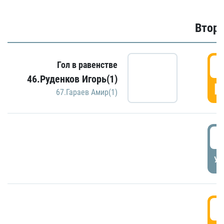
Второ
2
Гол в равенстве
46.Руденков Игорь(1)
Г
67.Гараев Амир(1)
2
УД
3