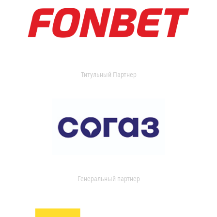
Титульный Партнер
Генеральный партнер