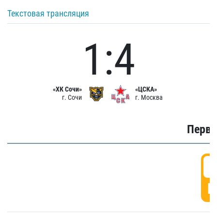
Текстовая трансляция
1:4
«ХК Сочи»
«ЦСКА»
г. Сочи
г. Москва
Первы
0
Г