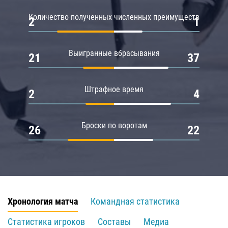
Количество полученных численных преимуществ
2
1
Выигранные вбрасывания
21
37
Штрафное время
2
4
Броски по воротам
26
22
Хронология матча
Командная статистика
Статистика игроков
Составы
Медиа