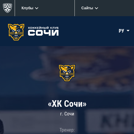
Клубы
Сайты
РУ
«ХК Сочи»
г. Сочи
Тренер: