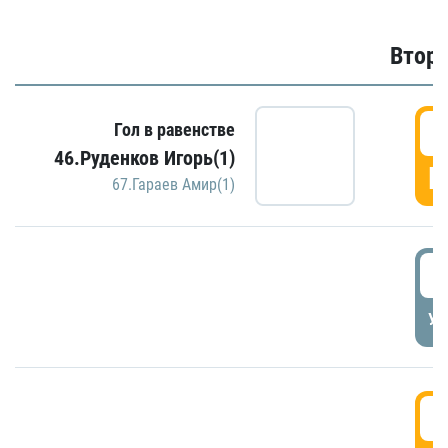
Второ
2
Гол в равенстве
46.Руденков Игорь(1)
Г
67.Гараев Амир(1)
2
УД
3