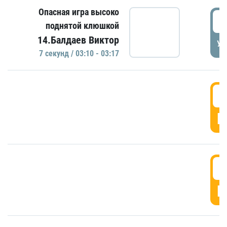
Опасная игра высоко
0
поднятой клюшкой
14.Балдаев Виктор
УД
7 секунд / 03:10 - 03:17
0
Г
0
Г