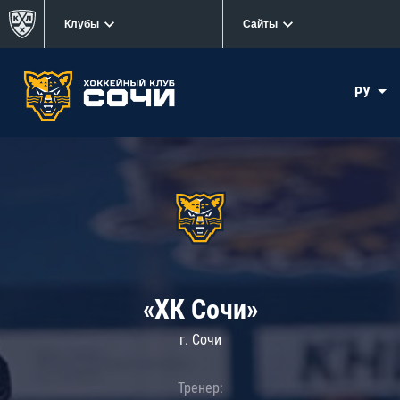
Клубы
Сайты
РУ
«ХК Сочи»
г. Сочи
Тренер: