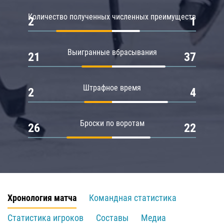
Количество полученных численных преимуществ
2
1
Выигранные вбрасывания
21
37
Штрафное время
2
4
Броски по воротам
26
22
Хронология матча
Командная статистика
Статистика игроков
Составы
Медиа