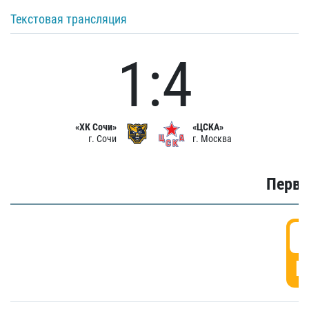
Текстовая трансляция
1:4
«ХК Сочи»
«ЦСКА»
г. Сочи
г. Москва
Первы
0
Г