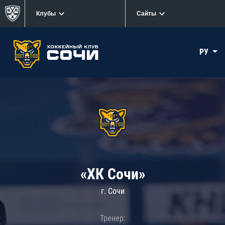
Клубы
Сайты
РУ
«ХК Сочи»
г. Сочи
Тренер: