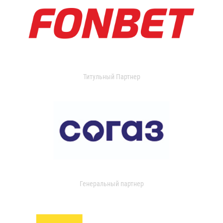
Титульный Партнер
Генеральный партнер