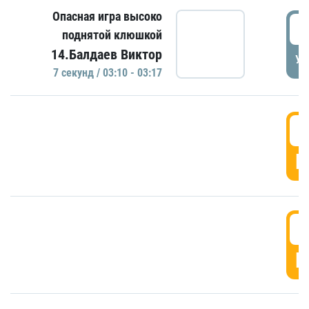
Опасная игра высоко
0
поднятой клюшкой
14.Балдаев Виктор
УД
7 секунд / 03:10 - 03:17
0
Г
0
Г