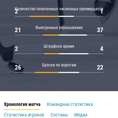
Количество полученных численных преимуществ
2
1
Выигранные вбрасывания
21
37
Штрафное время
2
4
Броски по воротам
26
22
Хронология матча
Командная статистика
Статистика игроков
Составы
Медиа