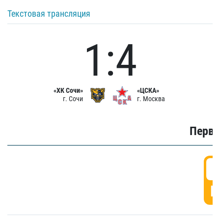
Текстовая трансляция
1:4
«ХК Сочи»
«ЦСКА»
г. Сочи
г. Москва
Первы
0
Г