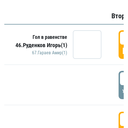
Второ
2
Гол в равенстве
46.Руденков Игорь(1)
Г
67.Гараев Амир(1)
2
УД
3