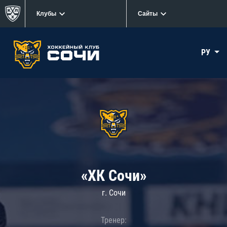
Клубы
Сайты
РУ
«ХК Сочи»
г. Сочи
Тренер: