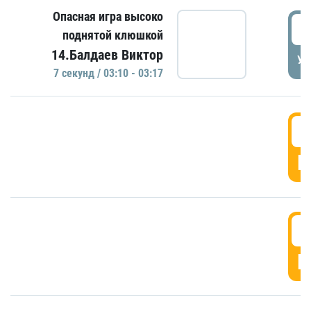
Опасная игра высоко
0
поднятой клюшкой
14.Балдаев Виктор
УД
7 секунд / 03:10 - 03:17
0
Г
0
Г