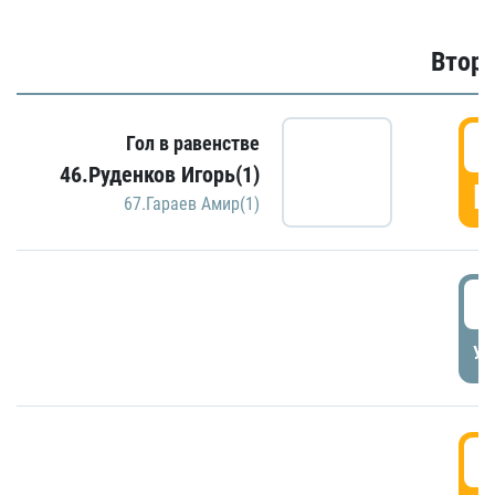
Второ
2
Гол в равенстве
46.Руденков Игорь(1)
Г
67.Гараев Амир(1)
2
УД
3