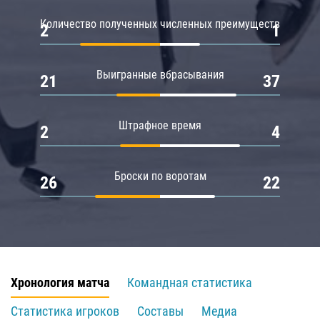
Количество полученных численных преимуществ
2
1
Выигранные вбрасывания
21
37
Штрафное время
2
4
Броски по воротам
26
22
Хронология матча
Командная статистика
Статистика игроков
Составы
Медиа