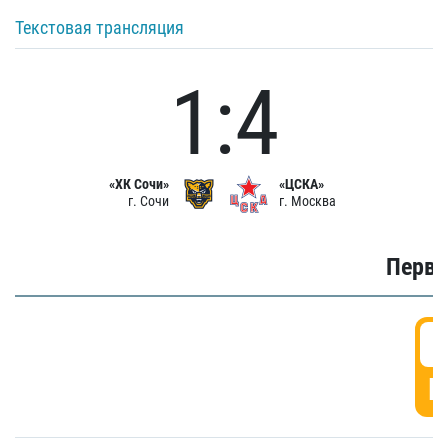
Текстовая трансляция
1:4
«ХК Сочи»
«ЦСКА»
г. Сочи
г. Москва
Первы
0
Г