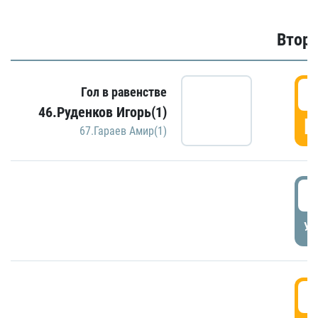
Второ
2
Гол в равенстве
46.Руденков Игорь(1)
Г
67.Гараев Амир(1)
2
УД
3