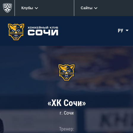
Клубы
Сайты
РУ
«ХК Сочи»
г. Сочи
Тренер: