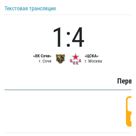
Текстовая трансляция
1:4
«ХК Сочи»
«ЦСКА»
г. Сочи
г. Москва
Первы
0
Г