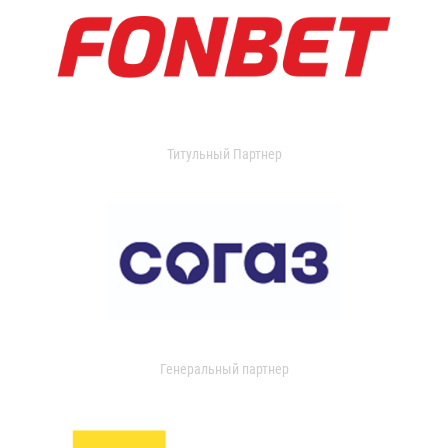
Титульный Партнер
Генеральный партнер