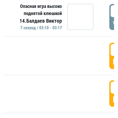
Опасная игра высоко
0
поднятой клюшкой
14.Балдаев Виктор
УД
7 секунд / 03:10 - 03:17
0
Г
0
Г