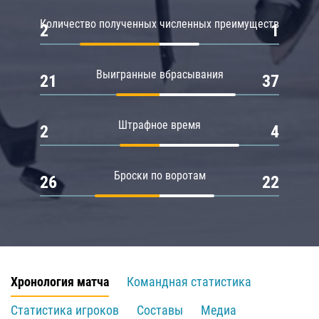
Количество полученных численных преимуществ
2
1
Выигранные вбрасывания
21
37
Штрафное время
2
4
Броски по воротам
26
22
Хронология матча
Командная статистика
Статистика игроков
Составы
Медиа