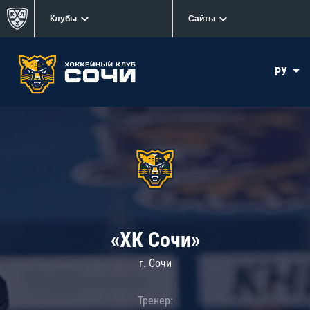
Клубы
Сайты
РУ
«ХК Сочи»
г. Сочи
Тренер: