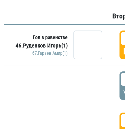
Второ
2
Гол в равенстве
46.Руденков Игорь(1)
Г
67.Гараев Амир(1)
2
УД
3