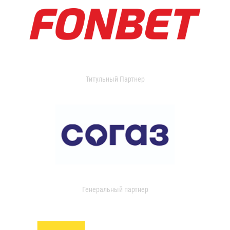
Титульный Партнер
Генеральный партнер