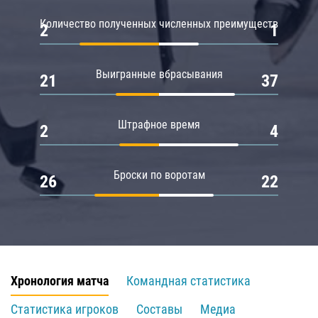
Количество полученных численных преимуществ
2
1
Выигранные вбрасывания
21
37
Штрафное время
2
4
Броски по воротам
26
22
Хронология матча
Командная статистика
Статистика игроков
Составы
Медиа