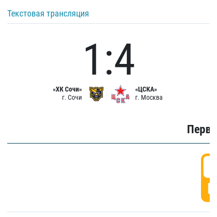
Текстовая трансляция
1:4
«ХК Сочи»
«ЦСКА»
г. Сочи
г. Москва
Первы
0
Г