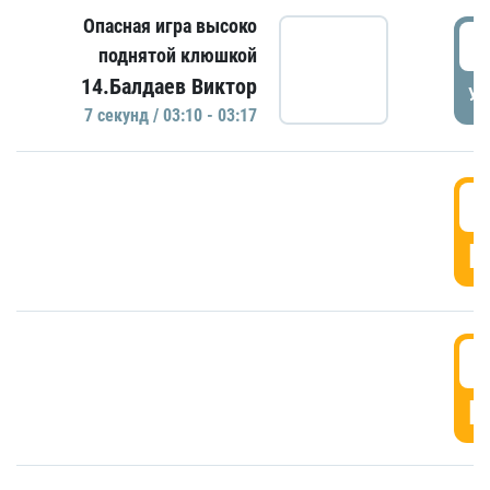
Опасная игра высоко
0
поднятой клюшкой
14.Балдаев Виктор
УД
7 секунд / 03:10 - 03:17
0
Г
0
Г