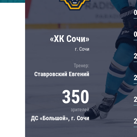
Локомотив
Северсталь
ЦСКА
Шанхайские Драконы
«ХК Сочи»
г. Сочи
Тренер:
Ставровский Евгений
350
зрителей
ДС «Большой», г. Сочи