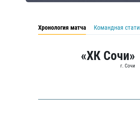
Хронология матча
Командная стати
«ХК Сочи»
г. Сочи