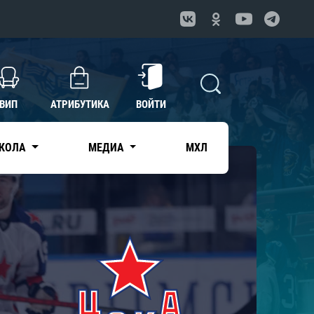
ВИП
АТРИБУТИКА
ВОЙТИ
КОЛА
МЕДИА
МХЛ