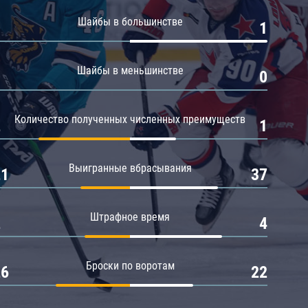
Амур
Шайбы в большинстве
0
1
Барыс
Салават Юлаев
Шайбы в меньшинстве
0
0
Сибирь
Количество полученных численных преимуществ
2
1
Выигранные вбрасывания
21
37
Штрафное время
2
4
Броски по воротам
26
22