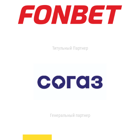
Титульный Партнер
Генеральный партнер