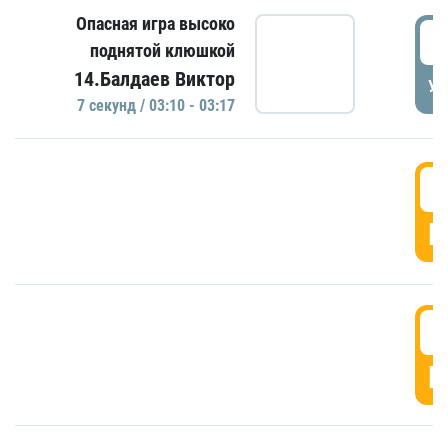
Опасная игра высоко
0
поднятой клюшкой
14.Балдаев Виктор
УД
7 секунд / 03:10 - 03:17
0
Г
0
Г