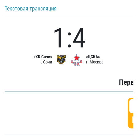
Текстовая трансляция
1:4
«ХК Сочи»
«ЦСКА»
г. Сочи
г. Москва
Первы
0
Г