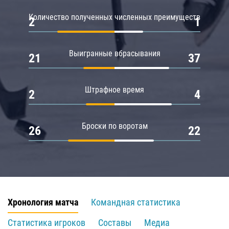
Количество полученных численных преимуществ
2
1
Выигранные вбрасывания
21
37
Штрафное время
2
4
Броски по воротам
26
22
Хронология матча
Командная статистика
Статистика игроков
Составы
Медиа