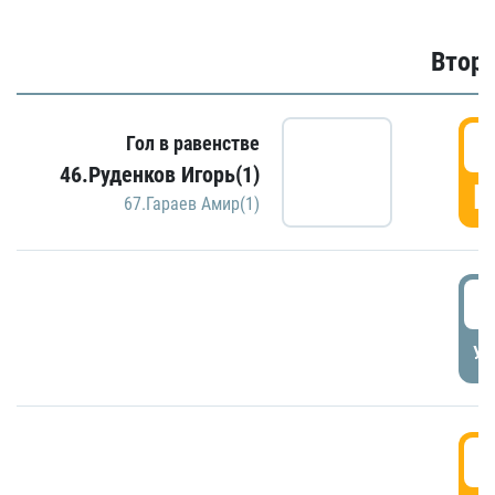
Второ
2
Гол в равенстве
46.Руденков Игорь(1)
Г
67.Гараев Амир(1)
2
УД
3