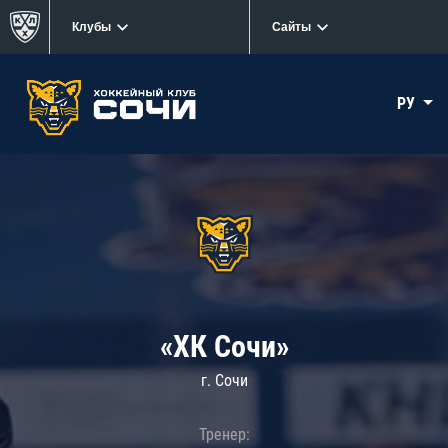
Клубы
Сайты
РУ
«ХК Сочи»
г. Сочи
Тренер: