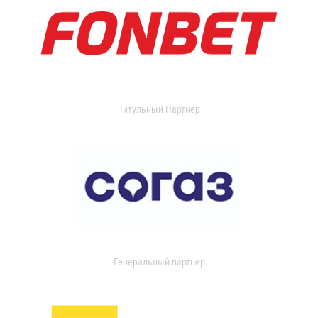
Титульный Партнер
Генеральный партнер