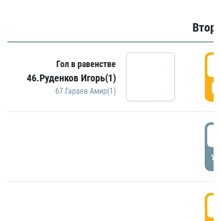
Второ
2
Гол в равенстве
46.Руденков Игорь(1)
Г
67.Гараев Амир(1)
2
УД
3