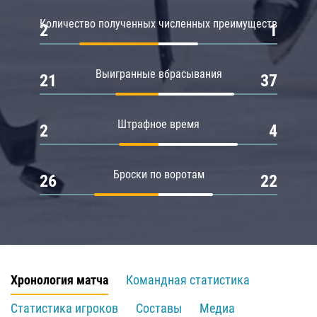
Количество полученных численных преимуществ
2
1
Выигранные вбрасывания
21
37
Штрафное время
2
4
Броски по воротам
26
22
Хронология матча
Командная статистика
Статистика игроков
Составы
Медиа