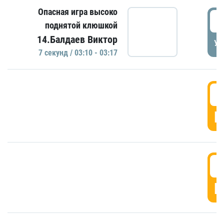
Опасная игра высоко
0
поднятой клюшкой
14.Балдаев Виктор
УД
7 секунд / 03:10 - 03:17
0
Г
0
Г