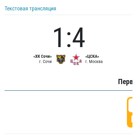
Текстовая трансляция
1:4
«ХК Сочи»
«ЦСКА»
г. Сочи
г. Москва
Первы
0
Г