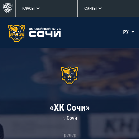
Клубы
Сайты
РУ
«ХК Сочи»
г. Сочи
Тренер: