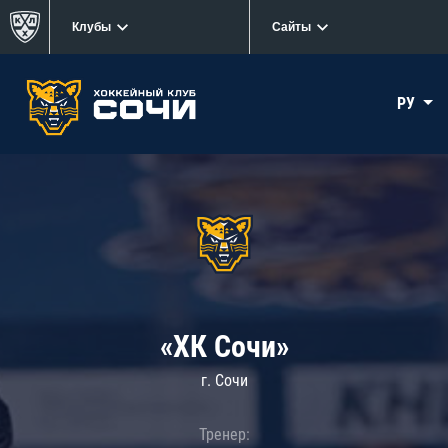
Клубы
Сайты
РУ
«ХК Сочи»
г. Сочи
Тренер: