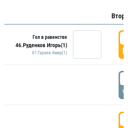
Второ
2
Гол в равенстве
46.Руденков Игорь(1)
Г
67.Гараев Амир(1)
2
УД
3