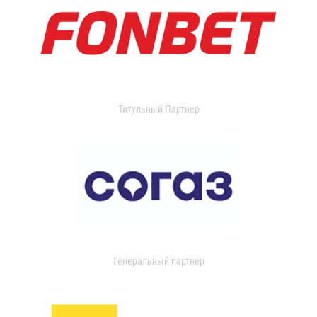
Титульный Партнер
Генеральный партнер