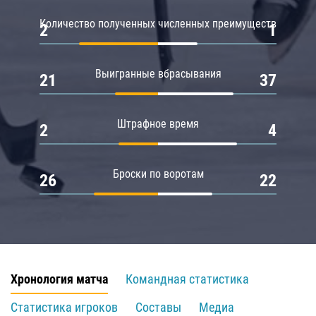
Количество полученных численных преимуществ
2
1
Выигранные вбрасывания
21
37
Штрафное время
2
4
Броски по воротам
26
22
Хронология матча
Командная статистика
Статистика игроков
Составы
Медиа