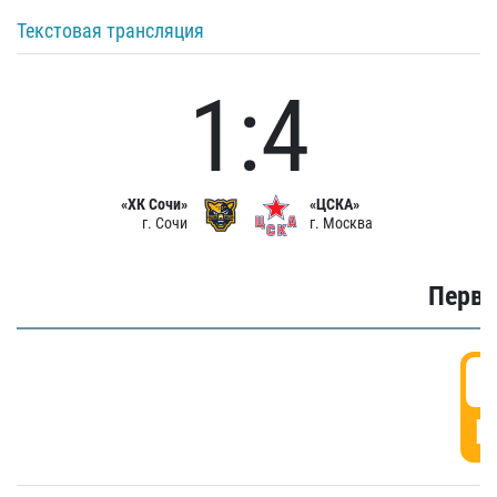
Текстовая трансляция
1:4
«ХК Сочи»
«ЦСКА»
г. Сочи
г. Москва
Первы
0
Г