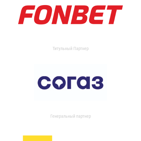
Титульный Партнер
Генеральный партнер