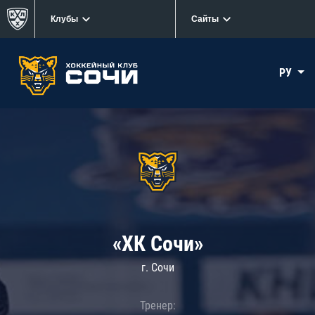
Клубы
Сайты
РУ
«ХК Сочи»
г. Сочи
Тренер: