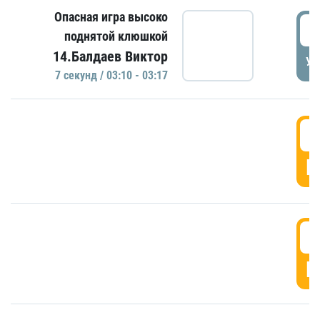
Опасная игра высоко
0
поднятой клюшкой
14.Балдаев Виктор
УД
7 секунд / 03:10 - 03:17
0
Г
0
Г