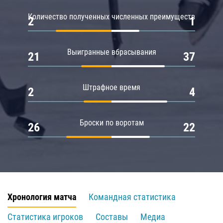
Количество полученных численных преимуществ
2
1
Выигранные вбрасывания
21
37
Штрафное время
2
4
Броски по воротам
26
22
Хронология матча
Командная статистика
Статистика игроков
Составы
Медиа