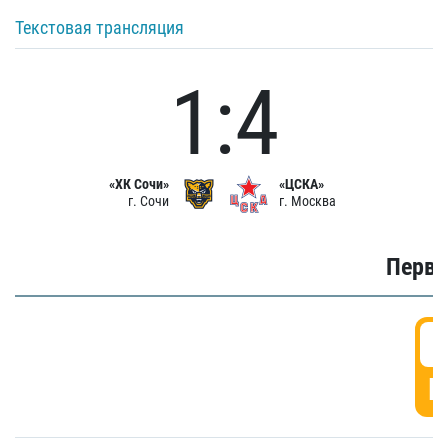
Текстовая трансляция
1:4
«ХК Сочи»
«ЦСКА»
г. Сочи
г. Москва
Первы
0
Г