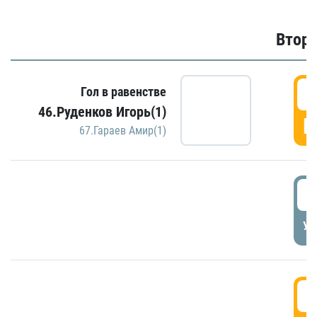
Второ
2
Гол в равенстве
46.Руденков Игорь(1)
Г
67.Гараев Амир(1)
2
УД
3