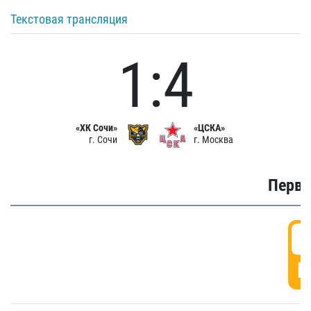
Текстовая трансляция
1:4
«ХК Сочи»
«ЦСКА»
г. Сочи
г. Москва
Первы
0
Г