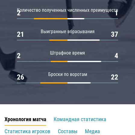
Количество полученных численных преимуществ
2
1
Выигранные вбрасывания
21
37
Штрафное время
2
4
Броски по воротам
26
22
Хронология матча
Командная статистика
Статистика игроков
Составы
Медиа