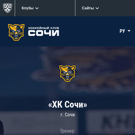
Клубы
Сайты
РУ
«ХК Сочи»
г. Сочи
Тренер: