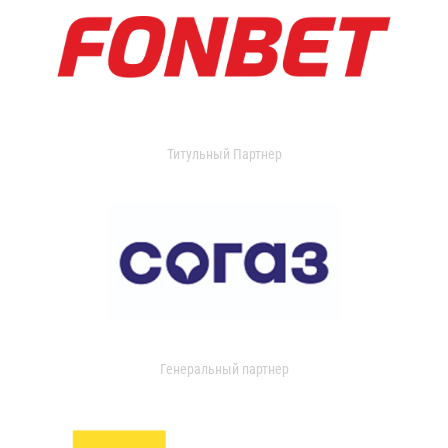
Титульный Партнер
Генеральный партнер