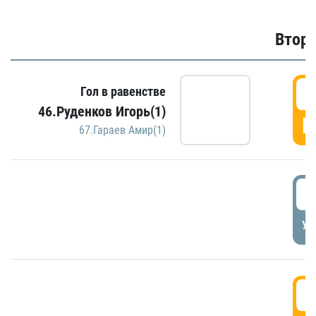
Второ
2
Гол в равенстве
46.Руденков Игорь(1)
Г
67.Гараев Амир(1)
2
УД
3