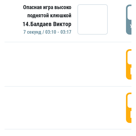
Опасная игра высоко
0
поднятой клюшкой
14.Балдаев Виктор
УД
7 секунд / 03:10 - 03:17
0
Г
0
Г