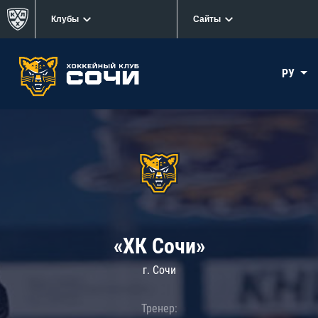
Клубы
Сайты
РУ
«ХК Сочи»
г. Сочи
Тренер: