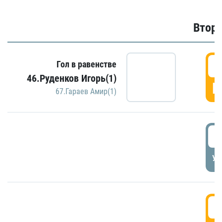
Второ
2
Гол в равенстве
46.Руденков Игорь(1)
Г
67.Гараев Амир(1)
2
УД
3