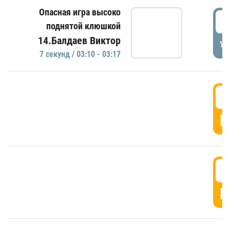
Опасная игра высоко
0
поднятой клюшкой
14.Балдаев Виктор
УД
7 секунд / 03:10 - 03:17
0
Г
0
Г