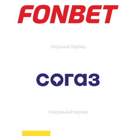
Титульный Партнер
Генеральный партнер