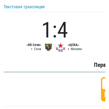
Текстовая трансляция
1:4
«ХК Сочи»
«ЦСКА»
г. Сочи
г. Москва
Первы
0
Г