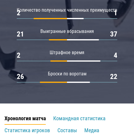
Количество полученных численных преимуществ
2
1
Выигранные вбрасывания
21
37
Штрафное время
2
4
Броски по воротам
26
22
Хронология матча
Командная статистика
Статистика игроков
Составы
Медиа