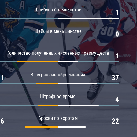
Амур
Шайбы в большинстве
0
1
Барыс
Салават Юлаев
Шайбы в меньшинстве
0
0
Сибирь
Количество полученных численных преимуществ
2
1
Выигранные вбрасывания
21
37
Штрафное время
2
4
Броски по воротам
26
22