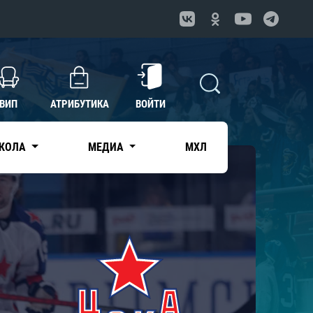
ВИП
АТРИБУТИКА
ВОЙТИ
КОЛА
МЕДИА
МХЛ