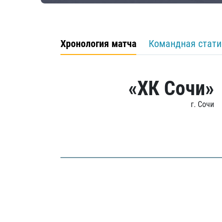
Хронология матча
Командная стати
«ХК Сочи»
г. Сочи