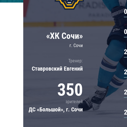
Локомотив
Северсталь
ЦСКА
Шанхайские Драконы
«ХК Сочи»
г. Сочи
Тренер:
Ставровский Евгений
350
зрителей
ДС «Большой», г. Сочи