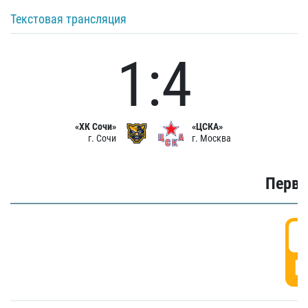
Текстовая трансляция
1:4
«ХК Сочи»
«ЦСКА»
г. Сочи
г. Москва
Первы
0
Г