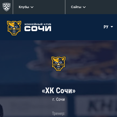
Клубы
Сайты
РУ
«ХК Сочи»
г. Сочи
Тренер: