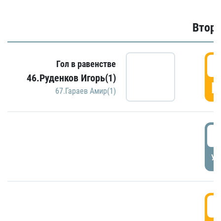
Второ
2
Гол в равенстве
46.Руденков Игорь(1)
Г
67.Гараев Амир(1)
2
УД
3