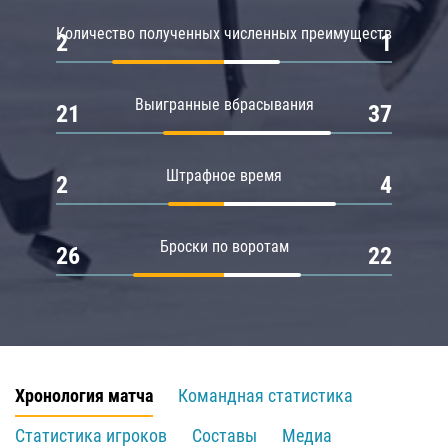
Количество полученных численных преимуществ
2
1
Выигранные вбрасывания
21
37
Штрафное время
2
4
Броски по воротам
26
22
Хронология матча
Командная статистика
Статистика игроков
Составы
Медиа