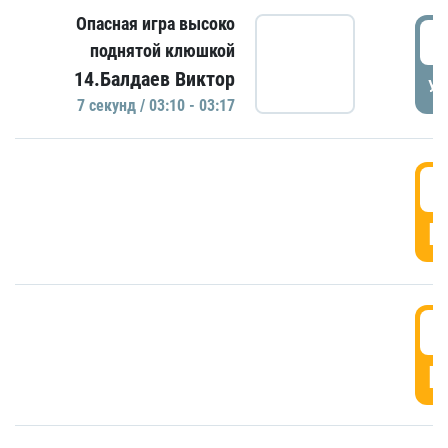
Опасная игра высоко
0
поднятой клюшкой
14.Балдаев Виктор
УД
7 секунд / 03:10 - 03:17
0
Г
0
Г