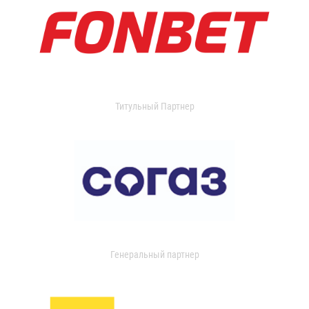
Титульный Партнер
Генеральный партнер