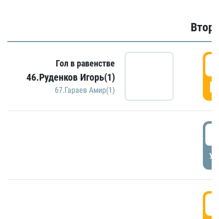
Второ
2
Гол в равенстве
46.Руденков Игорь(1)
Г
67.Гараев Амир(1)
2
УД
3