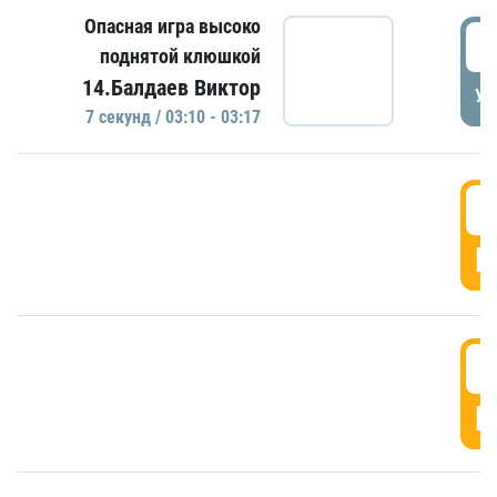
Опасная игра высоко
0
поднятой клюшкой
14.Балдаев Виктор
УД
7 секунд / 03:10 - 03:17
0
Г
0
Г