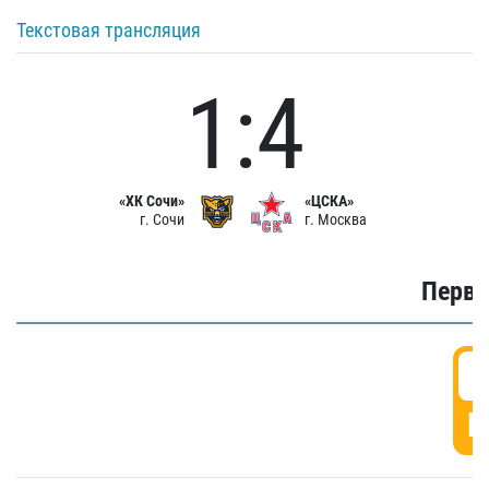
Текстовая трансляция
1:4
«ХК Сочи»
«ЦСКА»
г. Сочи
г. Москва
Первы
0
Г