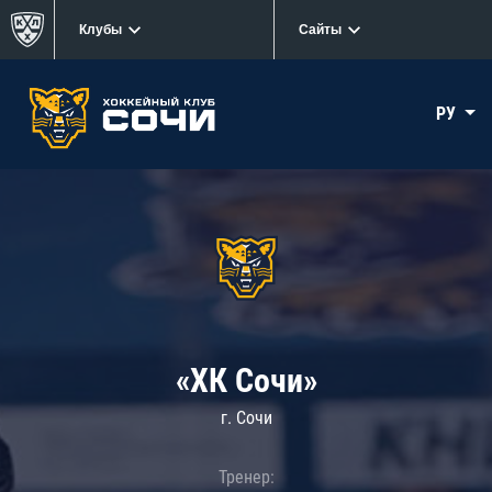
Клубы
Сайты
РУ
«ХК Сочи»
г. Сочи
Тренер: