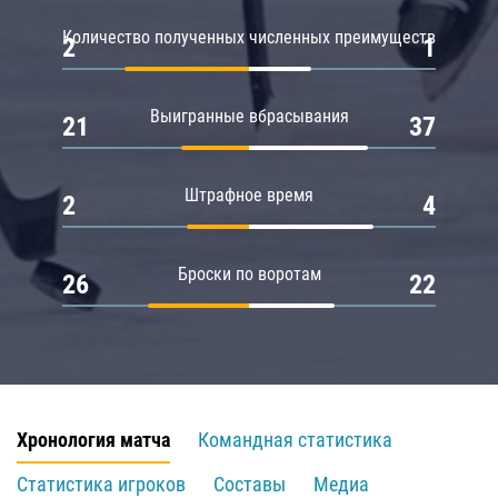
Количество полученных численных преимуществ
2
1
Выигранные вбрасывания
21
37
Штрафное время
2
4
Броски по воротам
26
22
Хронология матча
Командная статистика
Статистика игроков
Составы
Медиа