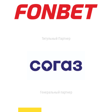
Титульный Партнер
Генеральный партнер