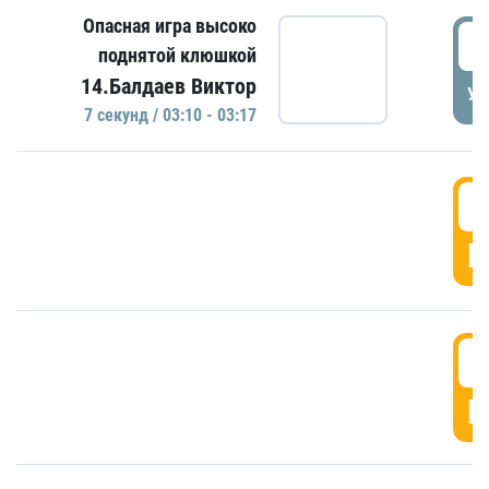
Опасная игра высоко
0
поднятой клюшкой
14.Балдаев Виктор
УД
7 секунд / 03:10 - 03:17
0
Г
0
Г