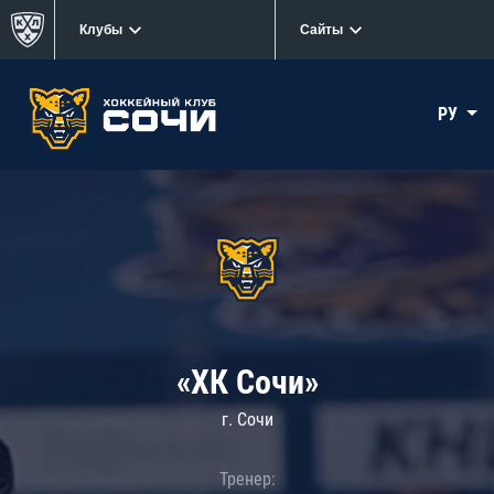
Клубы
Сайты
РУ
«ХК Сочи»
г. Сочи
Тренер: