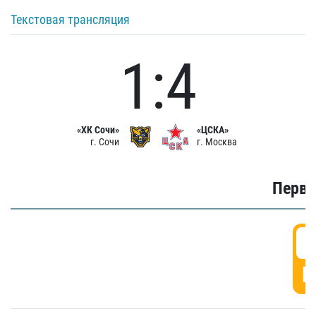
Текстовая трансляция
1:4
«ХК Сочи»
«ЦСКА»
г. Сочи
г. Москва
Первы
0
Г