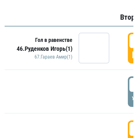
Второ
2
Гол в равенстве
46.Руденков Игорь(1)
Г
67.Гараев Амир(1)
2
УД
3