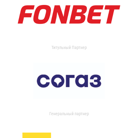
Титульный Партнер
Генеральный партнер