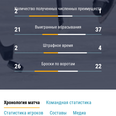
Количество полученных численных преимуществ
2
1
Выигранные вбрасывания
21
37
Штрафное время
2
4
Броски по воротам
26
22
Хронология матча
Командная статистика
Статистика игроков
Составы
Медиа