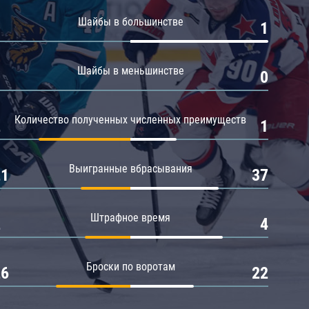
Амур
Шайбы в большинстве
0
1
Барыс
Салават Юлаев
Шайбы в меньшинстве
0
0
Сибирь
Количество полученных численных преимуществ
2
1
Выигранные вбрасывания
21
37
Штрафное время
2
4
Броски по воротам
26
22