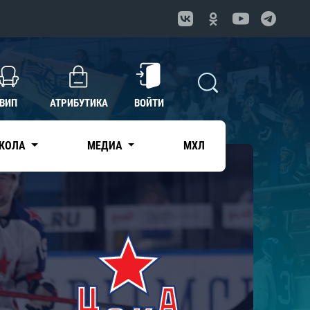
ВИП
АТРИБУТИКА
ВОЙТИ
КОЛА
МЕДИА
МХЛ