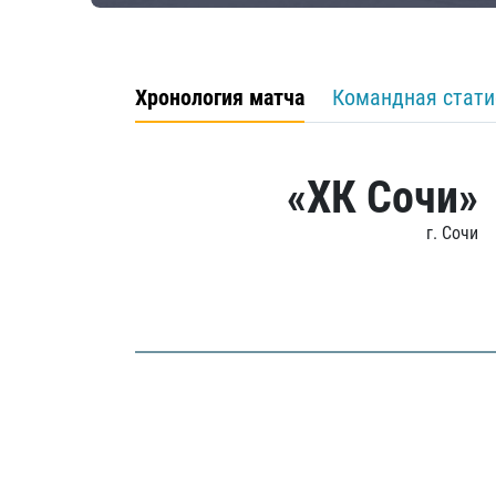
Хронология матча
Командная стати
«ХК Сочи»
г. Сочи