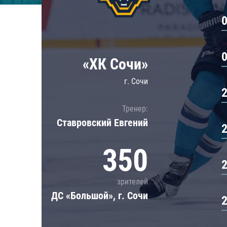
Локомотив
Северсталь
ЦСКА
Шанхайские Драконы
«ХК Сочи»
г. Сочи
Тренер:
Ставровский Евгений
350
зрителей
ДС «Большой», г. Сочи