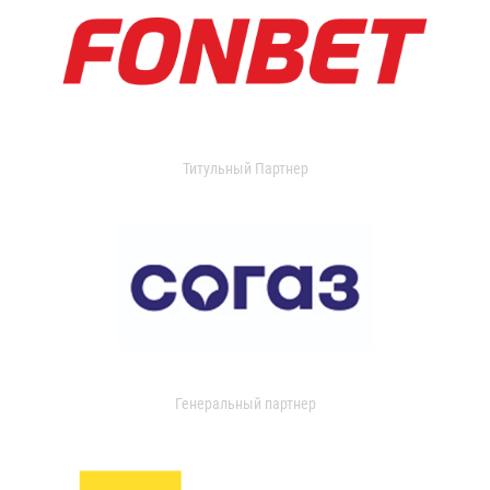
Титульный Партнер
Генеральный партнер