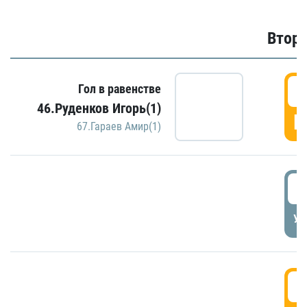
Второ
2
Гол в равенстве
46.Руденков Игорь(1)
Г
67.Гараев Амир(1)
2
УД
3