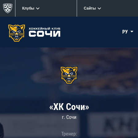
Клубы
Сайты
РУ
«ХК Сочи»
г. Сочи
Тренер: