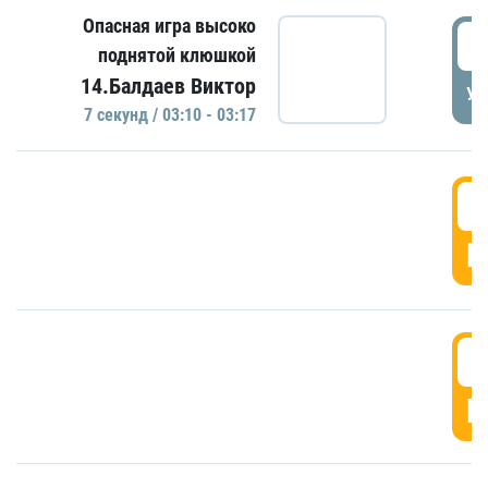
Опасная игра высоко
0
поднятой клюшкой
14.Балдаев Виктор
УД
7 секунд / 03:10 - 03:17
0
Г
0
Г