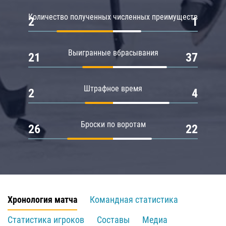
Количество полученных численных преимуществ
2
1
Выигранные вбрасывания
21
37
Штрафное время
2
4
Броски по воротам
26
22
Хронология матча
Командная статистика
Статистика игроков
Составы
Медиа