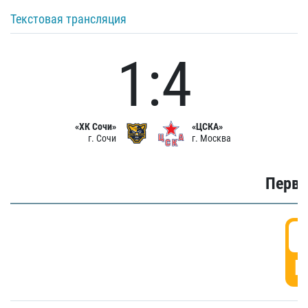
Текстовая трансляция
1:4
«ХК Сочи»
«ЦСКА»
г. Сочи
г. Москва
Первы
0
Г