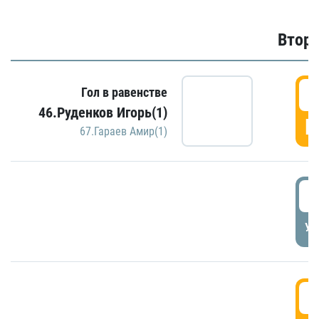
Второ
2
Гол в равенстве
46.Руденков Игорь(1)
Г
67.Гараев Амир(1)
2
УД
3