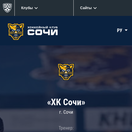
Клубы
Сайты
РУ
«ХК Сочи»
г. Сочи
Тренер: