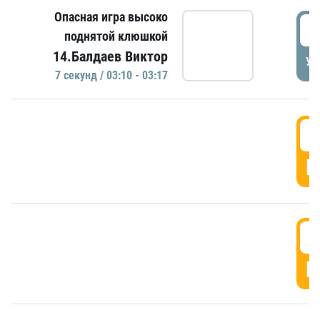
Опасная игра высоко
0
поднятой клюшкой
14.Балдаев Виктор
УД
7 секунд / 03:10 - 03:17
0
Г
0
Г