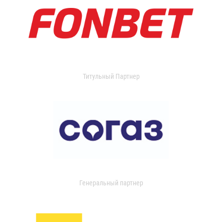
Титульный Партнер
Генеральный партнер