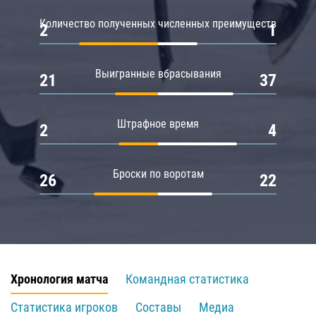
Количество полученных численных преимуществ
2
1
Выигранные вбрасывания
21
37
Штрафное время
2
4
Броски по воротам
26
22
Хронология матча
Командная статистика
Статистика игроков
Составы
Медиа