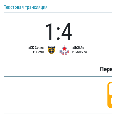
Текстовая трансляция
1:4
«ХК Сочи»
«ЦСКА»
г. Сочи
г. Москва
Первы
0
Г