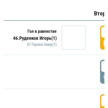
Второ
2
Гол в равенстве
46.Руденков Игорь(1)
Г
67.Гараев Амир(1)
2
УД
3