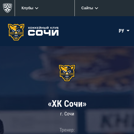
Клубы
Сайты
РУ
«ХК Сочи»
г. Сочи
Тренер: