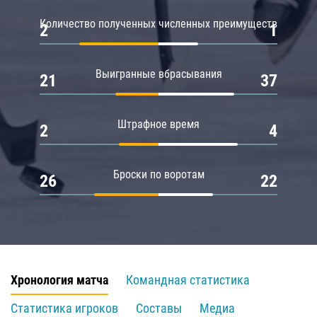
Количество полученных численных преимуществ
2
1
Выигранные вбрасывания
21
37
Штрафное время
2
4
Броски по воротам
26
22
Хронология матча
Командная статистика
Статистика игроков
Составы
Медиа