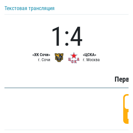
Текстовая трансляция
1:4
«ХК Сочи»
«ЦСКА»
г. Сочи
г. Москва
Первы
0
Г