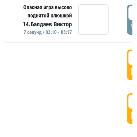
Опасная игра высоко
0
поднятой клюшкой
14.Балдаев Виктор
УД
7 секунд / 03:10 - 03:17
0
Г
0
Г