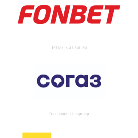
Титульный Партнер
Генеральный партнер