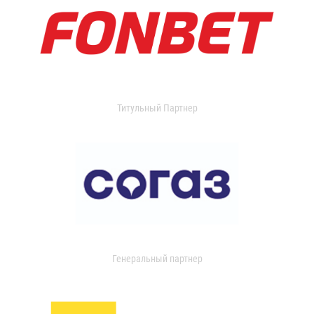
Титульный Партнер
Генеральный партнер