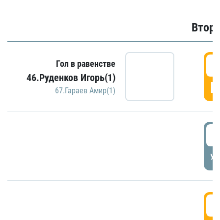
Второ
2
Гол в равенстве
46.Руденков Игорь(1)
Г
67.Гараев Амир(1)
2
УД
3