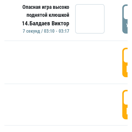
Опасная игра высоко
0
поднятой клюшкой
14.Балдаев Виктор
УД
7 секунд / 03:10 - 03:17
0
Г
0
Г