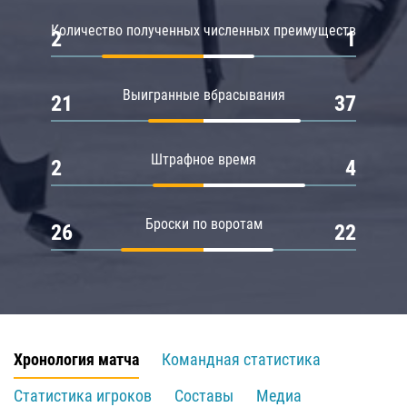
Количество полученных численных преимуществ
2
1
Выигранные вбрасывания
21
37
Штрафное время
2
4
Броски по воротам
26
22
Хронология матча
Командная статистика
Статистика игроков
Составы
Медиа