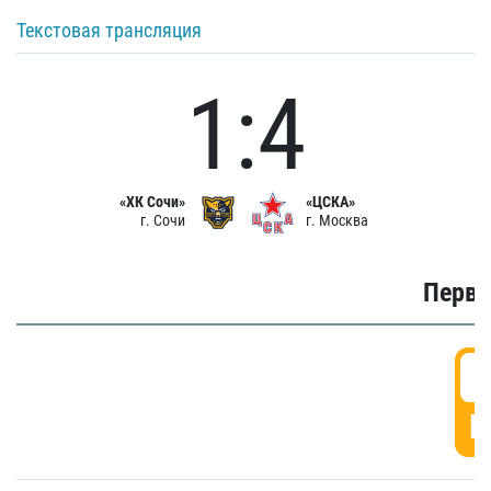
Текстовая трансляция
1:4
«ХК Сочи»
«ЦСКА»
г. Сочи
г. Москва
Первы
0
Г