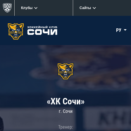
Клубы
Сайты
РУ
«ХК Сочи»
г. Сочи
Тренер: