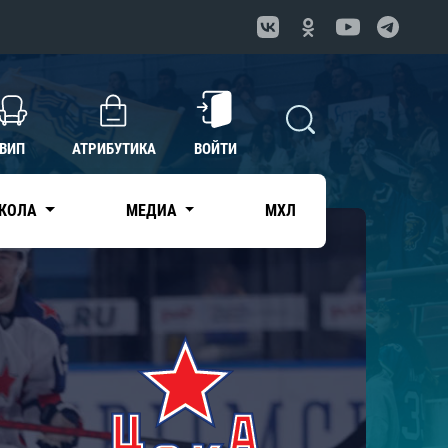
ВИП
АТРИБУТИКА
ВОЙТИ
КОЛА
МЕДИА
МХЛ