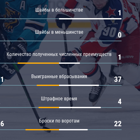
Амур
Шайбы в большинстве
0
1
Барыс
Салават Юлаев
Шайбы в меньшинстве
0
0
Сибирь
Количество полученных численных преимуществ
2
1
Выигранные вбрасывания
21
37
Штрафное время
2
4
Броски по воротам
26
22