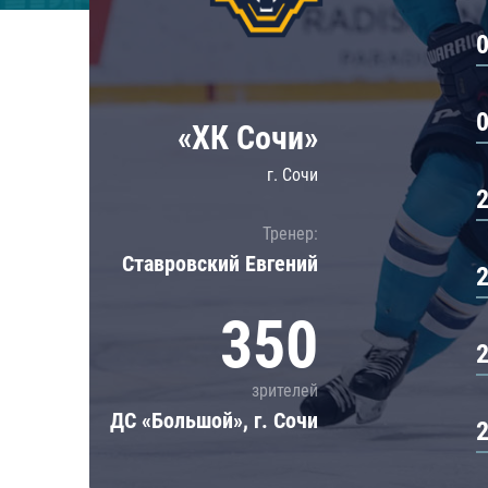
Локомотив
Северсталь
ЦСКА
Шанхайские Драконы
«ХК Сочи»
г. Сочи
Тренер:
Ставровский Евгений
350
зрителей
ДС «Большой», г. Сочи