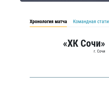
Хронология матча
Командная стати
«ХК Сочи»
г. Сочи