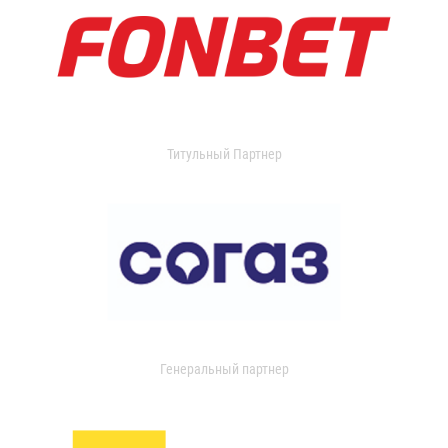
Титульный Партнер
Генеральный партнер