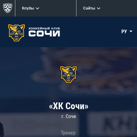
Клубы
Сайты
РУ
«ХК Сочи»
г. Сочи
Тренер: