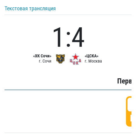
Текстовая трансляция
1:4
«ХК Сочи»
«ЦСКА»
г. Сочи
г. Москва
Первы
0
Г