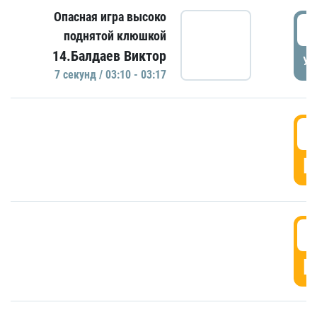
Опасная игра высоко
0
поднятой клюшкой
14.Балдаев Виктор
УД
7 секунд / 03:10 - 03:17
0
Г
0
Г