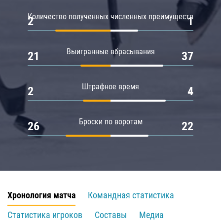
Количество полученных численных преимуществ
2
1
Выигранные вбрасывания
21
37
Штрафное время
2
4
Броски по воротам
26
22
Хронология матча
Командная статистика
Статистика игроков
Составы
Медиа