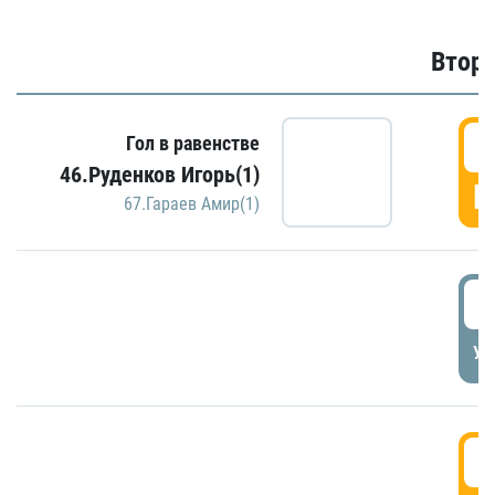
Второ
2
Гол в равенстве
46.Руденков Игорь(1)
Г
67.Гараев Амир(1)
2
УД
3