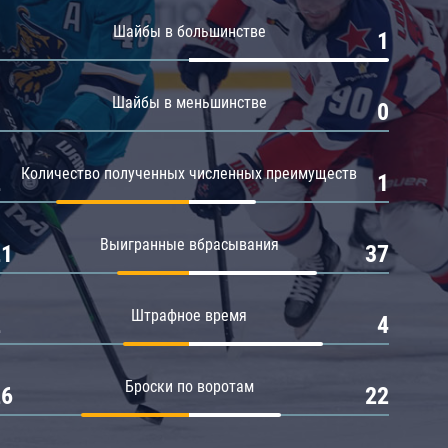
Амур
Шайбы в большинстве
0
1
Барыс
Салават Юлаев
Шайбы в меньшинстве
0
0
Сибирь
Количество полученных численных преимуществ
2
1
Выигранные вбрасывания
21
37
Штрафное время
2
4
Броски по воротам
26
22