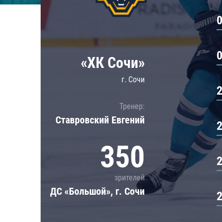
Локомотив
Северсталь
ЦСКА
Шанхайские Драконы
«ХК Сочи»
г. Сочи
Тренер:
Ставровский Евгений
350
зрителей
ДС «Большой», г. Сочи