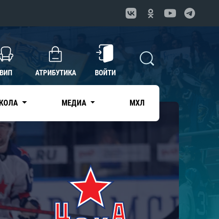
ВИП
АТРИБУТИКА
ВОЙТИ
КОЛА
МЕДИА
МХЛ