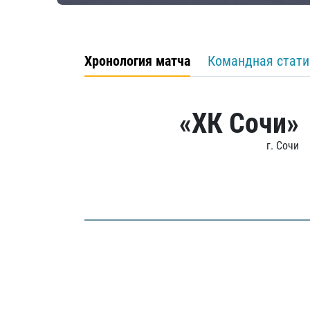
Хронология матча
Командная стати
«ХК Сочи»
г. Сочи