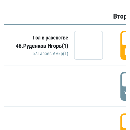
Второ
2
Гол в равенстве
46.Руденков Игорь(1)
Г
67.Гараев Амир(1)
2
УД
3