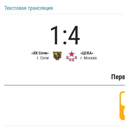
Текстовая трансляция
1:4
«ХК Сочи»
«ЦСКА»
г. Сочи
г. Москва
Первы
0
Г