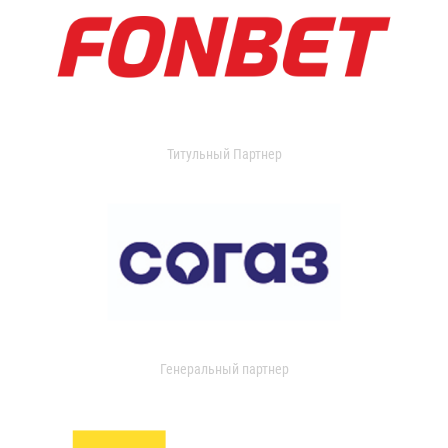
Титульный Партнер
Генеральный партнер