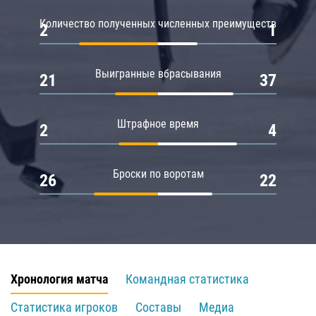
Количество полученных численных преимуществ
2
1
Выигранные вбрасывания
21
37
Штрафное время
2
4
Броски по воротам
26
22
Хронология матча
Командная статистика
Статистика игроков
Составы
Медиа