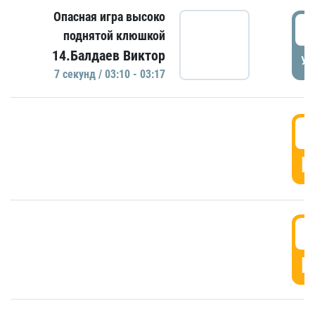
Опасная игра высоко
0
поднятой клюшкой
14.Балдаев Виктор
УД
7 секунд / 03:10 - 03:17
0
Г
0
Г