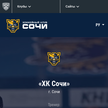
Клубы
Сайты
РУ
«ХК Сочи»
г. Сочи
Тренер: