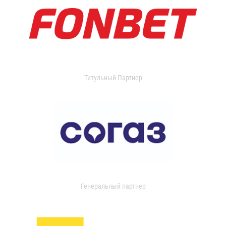
Титульный Партнер
Генеральный партнер