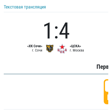
Текстовая трансляция
1:4
«ХК Сочи»
«ЦСКА»
г. Сочи
г. Москва
Первы
0
Г