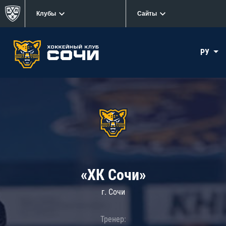
Клубы
Сайты
РУ
«ХК Сочи»
г. Сочи
Тренер: