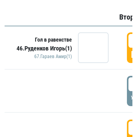
Второ
2
Гол в равенстве
46.Руденков Игорь(1)
Г
67.Гараев Амир(1)
2
УД
3