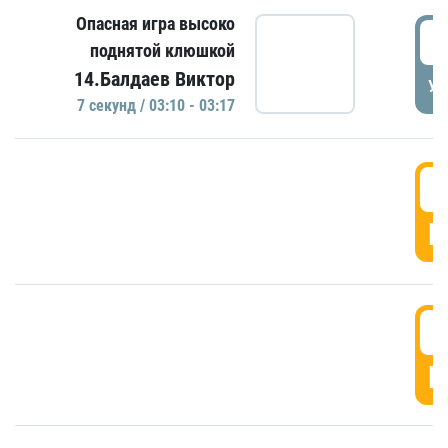
Опасная игра высоко
0
поднятой клюшкой
14.Балдаев Виктор
УД
7 секунд / 03:10 - 03:17
0
Г
0
Г