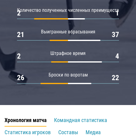
Количество полученных численных преимуществ
2
1
Выигранные вбрасывания
21
37
Штрафное время
2
4
Броски по воротам
26
22
Хронология матча
Командная статистика
Статистика игроков
Составы
Медиа