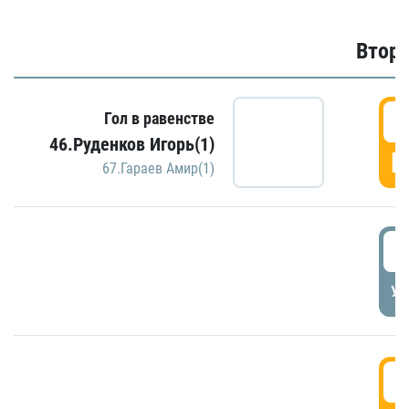
Второ
2
Гол в равенстве
46.Руденков Игорь(1)
Г
67.Гараев Амир(1)
2
УД
3