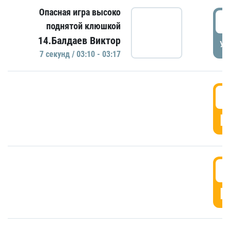
Опасная игра высоко
0
поднятой клюшкой
14.Балдаев Виктор
УД
7 секунд / 03:10 - 03:17
0
Г
0
Г