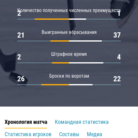
Количество полученных численных преимуществ
2
1
Выигранные вбрасывания
21
37
Штрафное время
2
4
Броски по воротам
26
22
Хронология матча
Командная статистика
Статистика игроков
Составы
Медиа