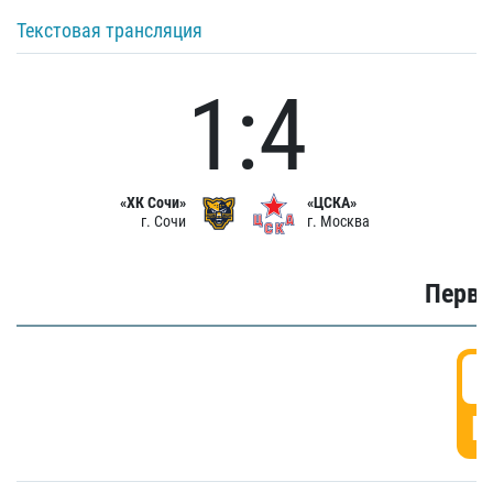
Текстовая трансляция
1:4
«ХК Сочи»
«ЦСКА»
г. Сочи
г. Москва
Первы
0
Г