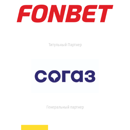
Титульный Партнер
Генеральный партнер