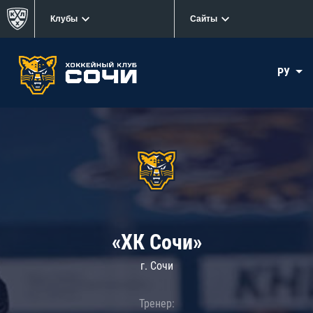
Клубы
Сайты
РУ
«ХК Сочи»
г. Сочи
Тренер: