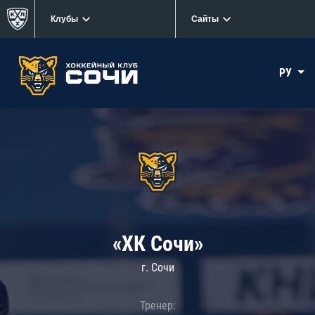
Клубы
Сайты
РУ
«ХК Сочи»
г. Сочи
Тренер: