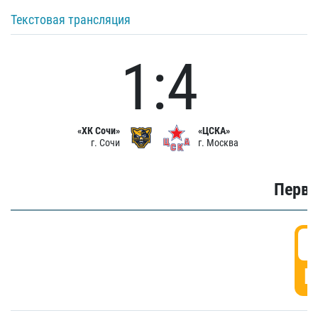
Текстовая трансляция
1:4
«ХК Сочи»
«ЦСКА»
г. Сочи
г. Москва
Первы
0
Г