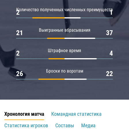
Количество полученных численных преимуществ
2
1
Выигранные вбрасывания
21
37
Штрафное время
2
4
Броски по воротам
26
22
Хронология матча
Командная статистика
Статистика игроков
Составы
Медиа