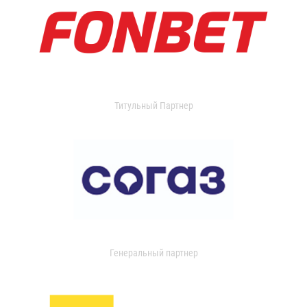
Титульный Партнер
Генеральный партнер