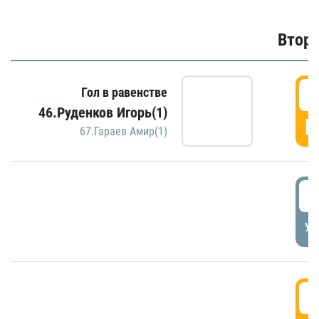
Второ
2
Гол в равенстве
46.Руденков Игорь(1)
Г
67.Гараев Амир(1)
2
УД
3