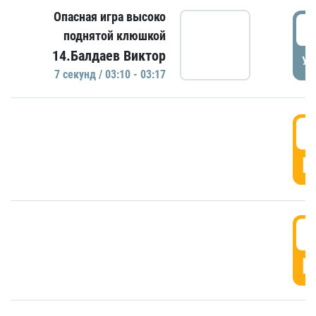
Опасная игра высоко
0
поднятой клюшкой
14.Балдаев Виктор
УД
7 секунд / 03:10 - 03:17
0
Г
0
Г