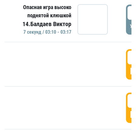
Опасная игра высоко
0
поднятой клюшкой
14.Балдаев Виктор
УД
7 секунд / 03:10 - 03:17
0
Г
0
Г