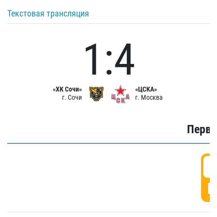
Текстовая трансляция
1:4
«ХК Сочи»
«ЦСКА»
г. Сочи
г. Москва
Первы
0
Г