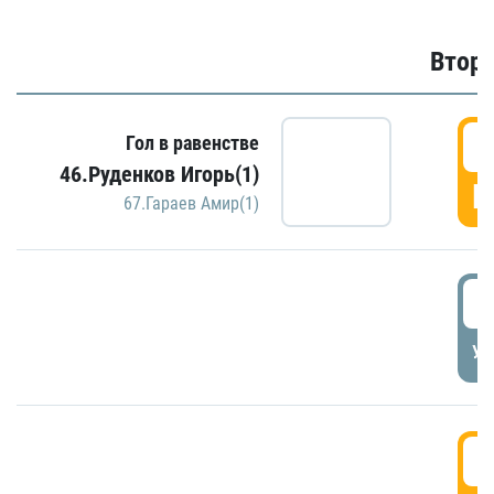
Второ
2
Гол в равенстве
46.Руденков Игорь(1)
Г
67.Гараев Амир(1)
2
УД
3