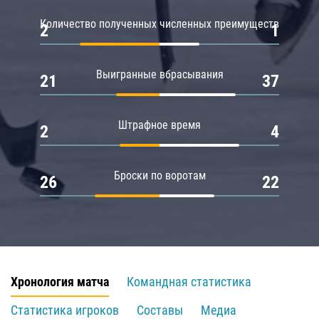
Количество полученных численных преимуществ
2
1
Выигранные вбрасывания
21
37
Штрафное время
2
4
Броски по воротам
26
22
Хронология матча
Командная статистика
Статистика игроков
Составы
Медиа