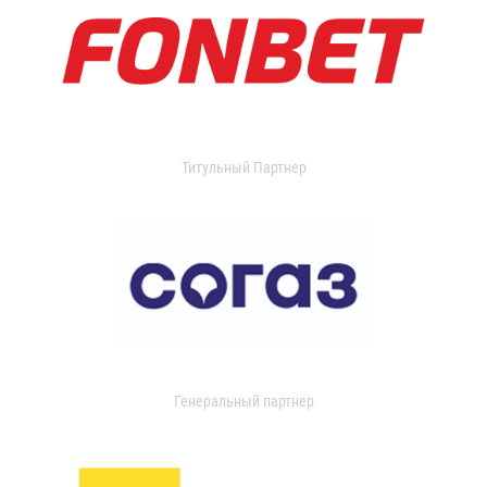
Титульный Партнер
Генеральный партнер