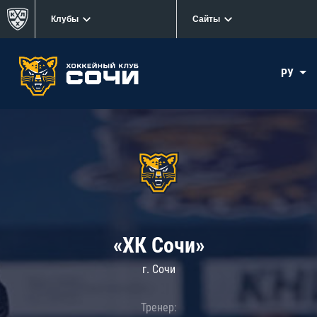
Клубы
Сайты
РУ
«ХК Сочи»
г. Сочи
Тренер: