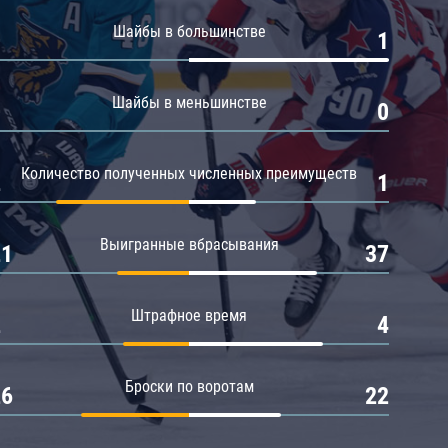
Амур
Шайбы в большинстве
0
1
Барыс
Салават Юлаев
Шайбы в меньшинстве
0
0
Сибирь
Количество полученных численных преимуществ
2
1
Выигранные вбрасывания
21
37
Штрафное время
2
4
Броски по воротам
26
22