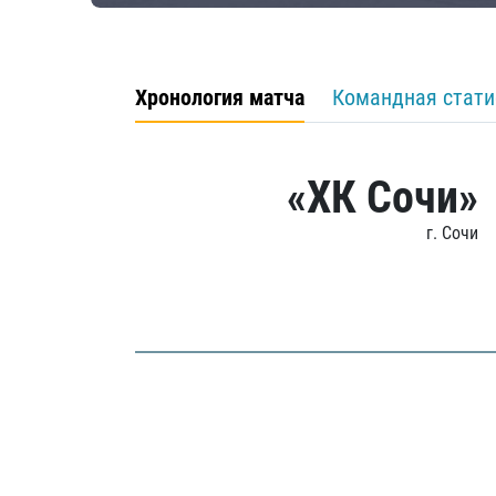
Хронология матча
Командная стати
«ХК Сочи»
г. Сочи