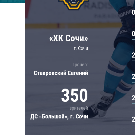
Локомотив
Северсталь
ЦСКА
Шанхайские Драконы
«ХК Сочи»
г. Сочи
Тренер:
Ставровский Евгений
350
зрителей
ДС «Большой», г. Сочи