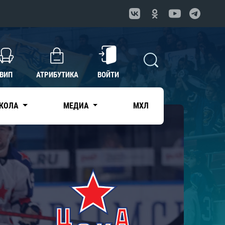
ВИП
АТРИБУТИКА
ВОЙТИ
КОЛА
МЕДИА
МХЛ