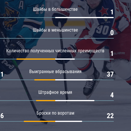
Амур
Шайбы в большинстве
0
1
Барыс
Салават Юлаев
Шайбы в меньшинстве
0
0
Сибирь
Количество полученных численных преимуществ
2
1
Выигранные вбрасывания
21
37
Штрафное время
2
4
Броски по воротам
26
22