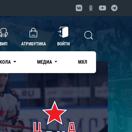
ВИП
АТРИБУТИКА
ВОЙТИ
КОЛА
МЕДИА
МХЛ