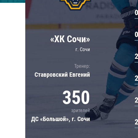
Локомотив
Северсталь
ЦСКА
Шанхайские Драконы
«ХК Сочи»
г. Сочи
Тренер:
Ставровский Евгений
350
зрителей
ДС «Большой», г. Сочи