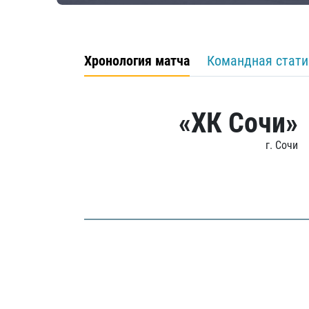
Хронология матча
Командная стати
«ХК Сочи»
г. Сочи