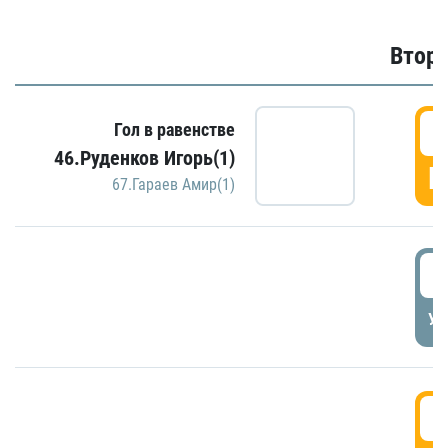
Второ
2
Гол в равенстве
46.Руденков Игорь(1)
Г
67.Гараев Амир(1)
2
УД
3