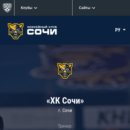
Клубы
Сайты
РУ
«ХК Сочи»
г. Сочи
Тренер: