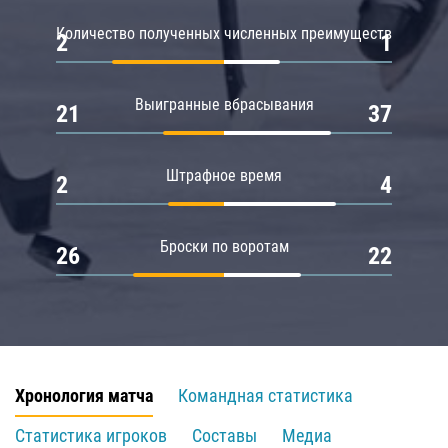
Количество полученных численных преимуществ
2
1
Выигранные вбрасывания
21
37
Штрафное время
2
4
Броски по воротам
26
22
Хронология матча
Командная статистика
Статистика игроков
Составы
Медиа