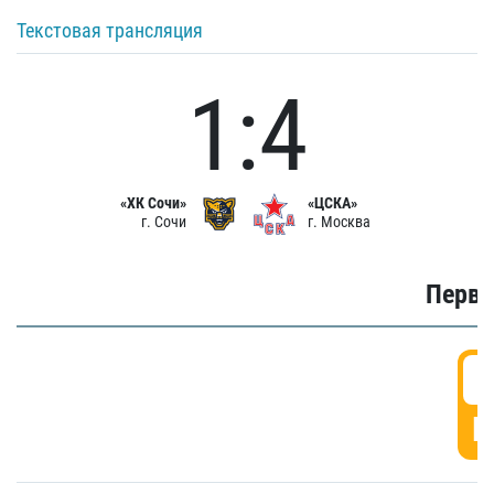
Текстовая трансляция
1:4
«ХК Сочи»
«ЦСКА»
г. Сочи
г. Москва
Первы
0
Г