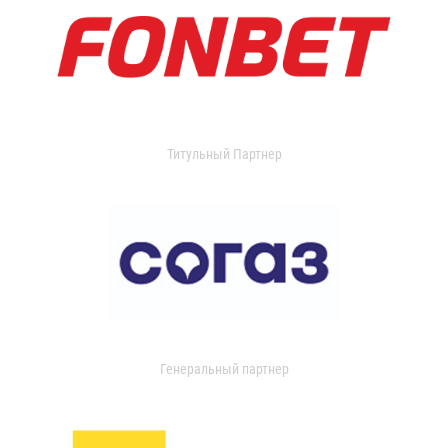
Титульный Партнер
Генеральный партнер