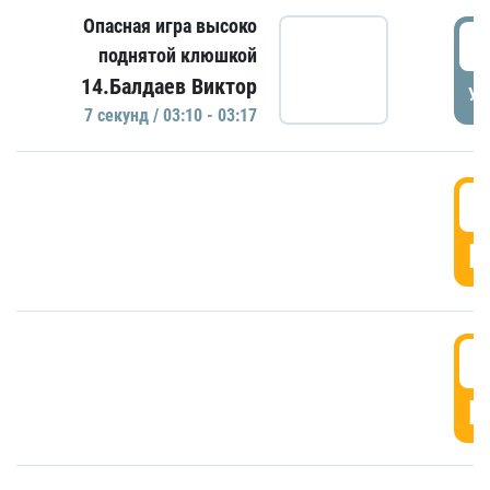
Опасная игра высоко
0
поднятой клюшкой
14.Балдаев Виктор
УД
7 секунд / 03:10 - 03:17
0
Г
0
Г