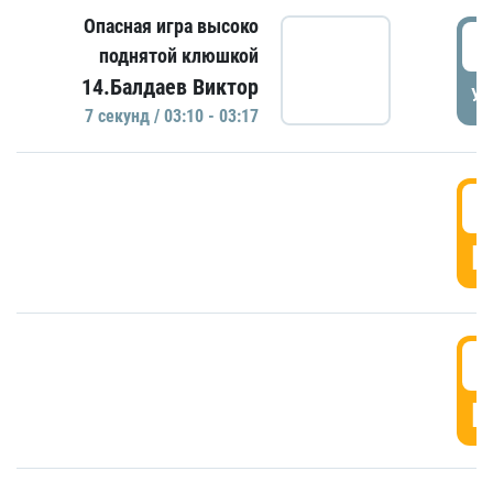
Опасная игра высоко
0
поднятой клюшкой
14.Балдаев Виктор
УД
7 секунд / 03:10 - 03:17
0
Г
0
Г