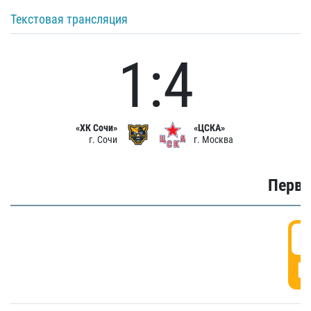
Текстовая трансляция
1:4
«ХК Сочи»
«ЦСКА»
г. Сочи
г. Москва
Первы
0
Г