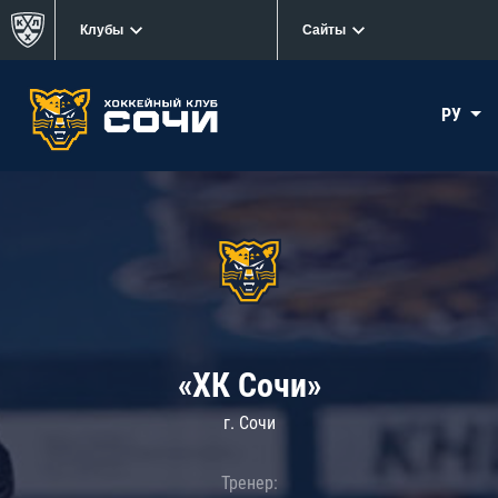
Клубы
Сайты
РУ
«ХК Сочи»
г. Сочи
Тренер: