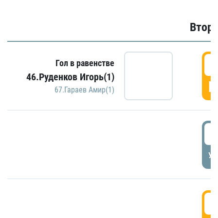
Второ
2
Гол в равенстве
46.Руденков Игорь(1)
Г
67.Гараев Амир(1)
2
УД
3