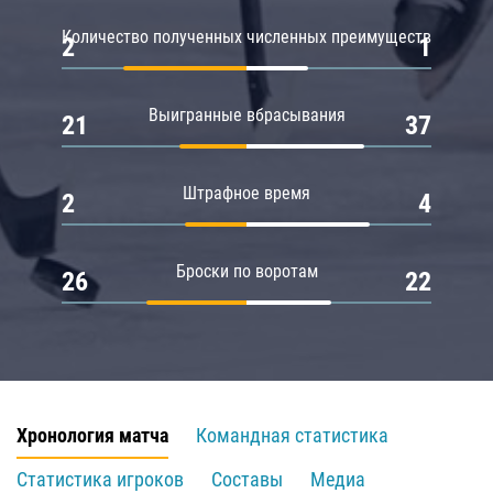
Количество полученных численных преимуществ
2
1
Выигранные вбрасывания
21
37
Штрафное время
2
4
Броски по воротам
26
22
Хронология матча
Командная статистика
Статистика игроков
Составы
Медиа