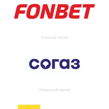
Титульный Партнер
Генеральный партнер