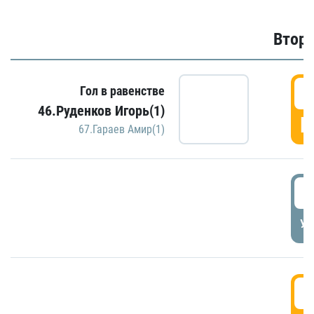
Второ
2
Гол в равенстве
46.Руденков Игорь(1)
Г
67.Гараев Амир(1)
2
УД
3