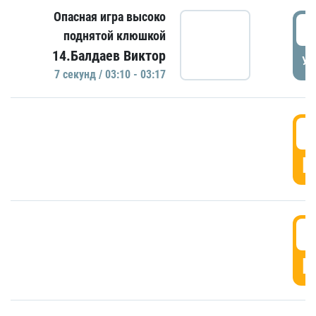
Опасная игра высоко
0
поднятой клюшкой
14.Балдаев Виктор
УД
7 секунд / 03:10 - 03:17
0
Г
0
Г