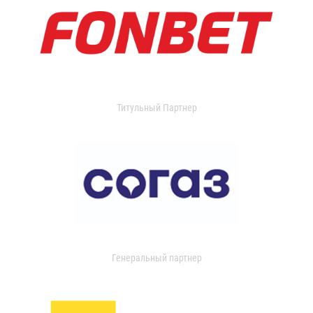
Титульный Партнер
Генеральный партнер