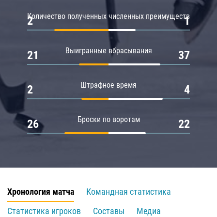
Количество полученных численных преимуществ
2
1
Выигранные вбрасывания
21
37
Штрафное время
2
4
Броски по воротам
26
22
Хронология матча
Командная статистика
Статистика игроков
Составы
Медиа