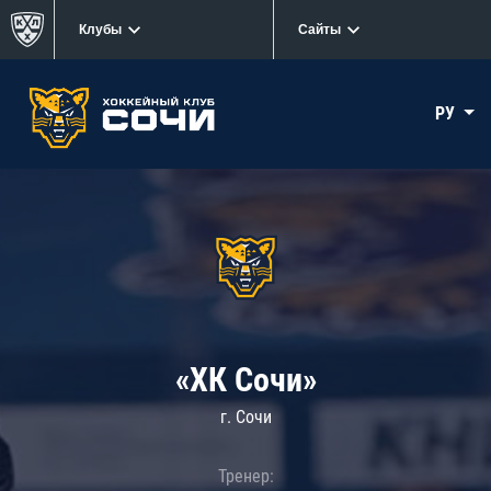
Клубы
Сайты
РУ
«ХК Сочи»
г. Сочи
Тренер: