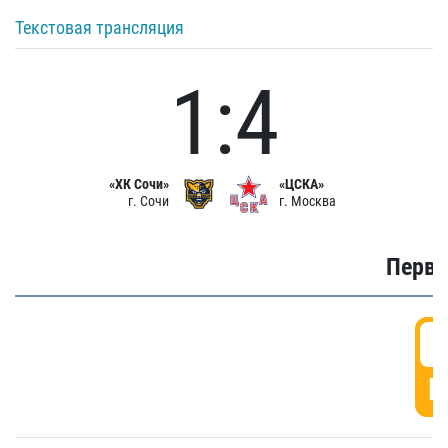
Текстовая трансляция
1:4
«ХК Сочи»
«ЦСКА»
г. Сочи
г. Москва
Первы
0
Г