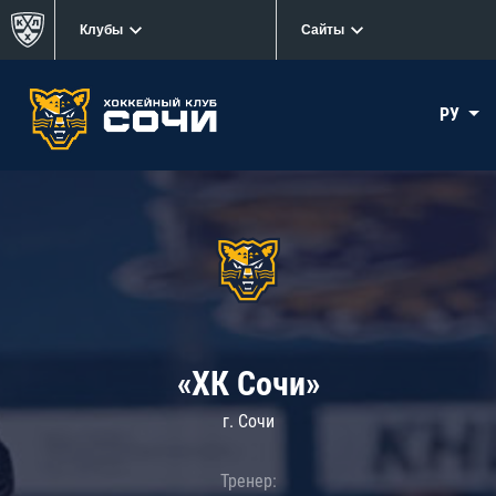
Клубы
Сайты
РУ
«ХК Сочи»
г. Сочи
Тренер: