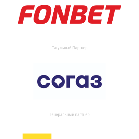
Титульный Партнер
Генеральный партнер