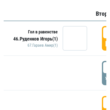
Второ
2
Гол в равенстве
46.Руденков Игорь(1)
Г
67.Гараев Амир(1)
2
УД
3