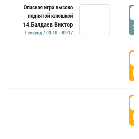
Опасная игра высоко
0
поднятой клюшкой
14.Балдаев Виктор
УД
7 секунд / 03:10 - 03:17
0
Г
0
Г