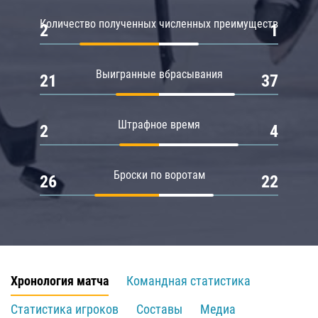
Количество полученных численных преимуществ
2
1
Выигранные вбрасывания
21
37
Штрафное время
2
4
Броски по воротам
26
22
Хронология матча
Командная статистика
Статистика игроков
Составы
Медиа