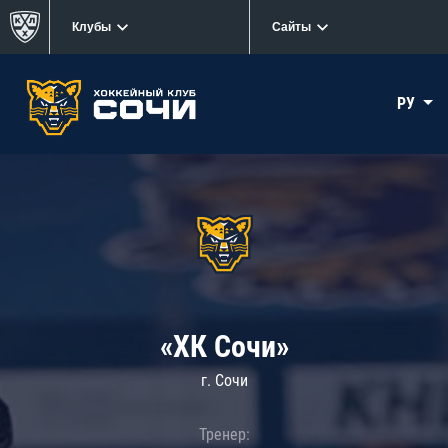
Клубы
Сайты
РУ
«ХК Сочи»
г. Сочи
Тренер: