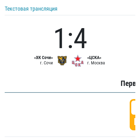
Текстовая трансляция
1:4
«ХК Сочи»
«ЦСКА»
г. Сочи
г. Москва
Первы
0
Г