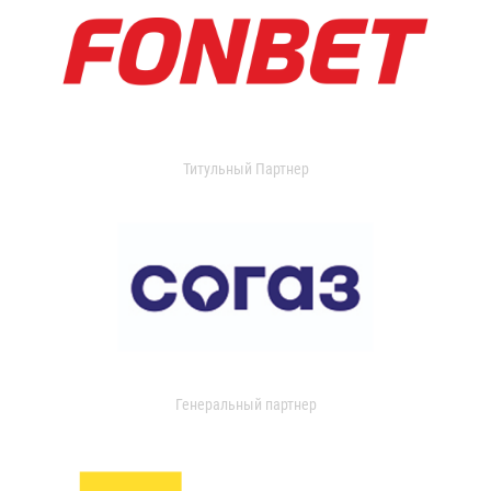
Титульный Партнер
Генеральный партнер