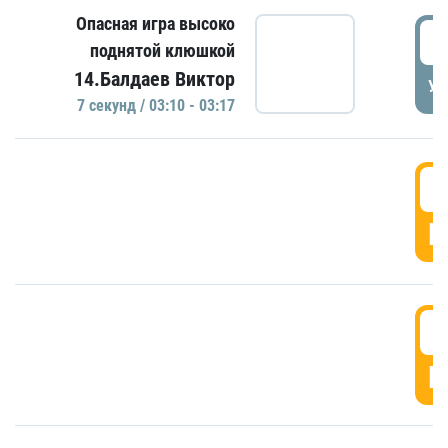
Опасная игра высоко
0
поднятой клюшкой
14.Балдаев Виктор
УД
7 секунд / 03:10 - 03:17
0
Г
0
Г