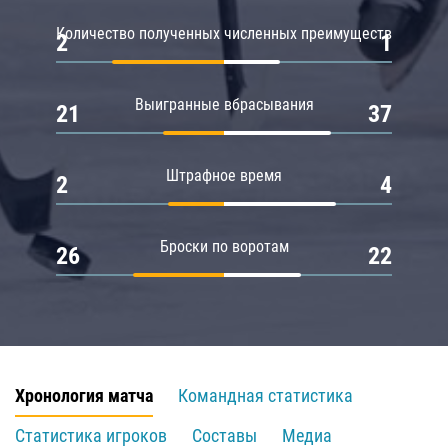
Количество полученных численных преимуществ
2
1
Выигранные вбрасывания
21
37
Штрафное время
2
4
Броски по воротам
26
22
Хронология матча
Командная статистика
Статистика игроков
Составы
Медиа