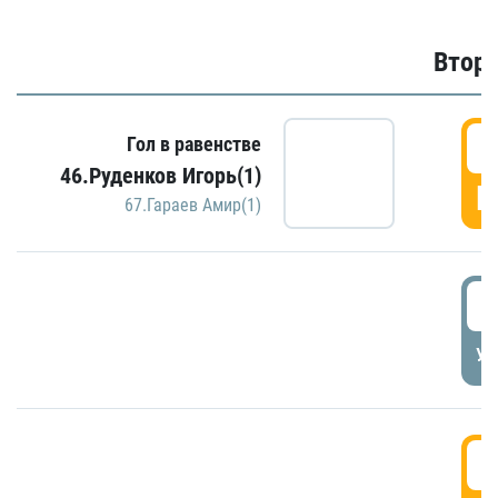
Второ
2
Гол в равенстве
46.Руденков Игорь(1)
Г
67.Гараев Амир(1)
2
УД
3