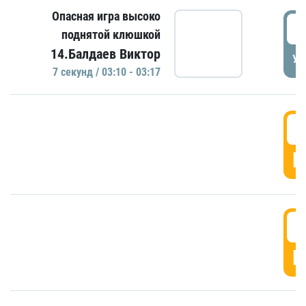
Опасная игра высоко
0
поднятой клюшкой
14.Балдаев Виктор
УД
7 секунд / 03:10 - 03:17
0
Г
0
Г