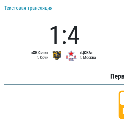
Текстовая трансляция
1:4
«ХК Сочи»
«ЦСКА»
г. Сочи
г. Москва
Первы
0
Г