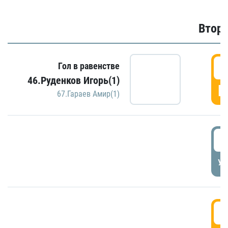
Второ
2
Гол в равенстве
46.Руденков Игорь(1)
Г
67.Гараев Амир(1)
2
УД
3