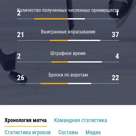
Количество полученных численных преимуществ
2
1
Выигранные вбрасывания
21
37
Штрафное время
2
4
Броски по воротам
26
22
Хронология матча
Командная статистика
Статистика игроков
Составы
Медиа