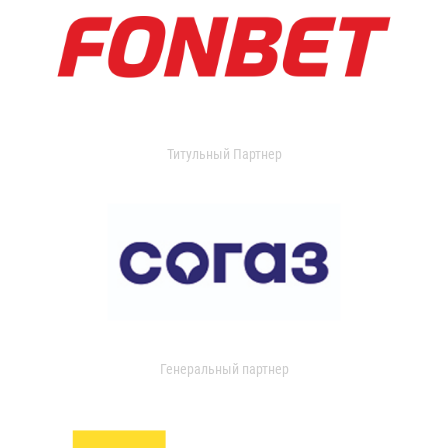
Титульный Партнер
Генеральный партнер