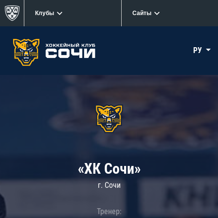
Клубы
Сайты
РУ
«ХК Сочи»
г. Сочи
Тренер: