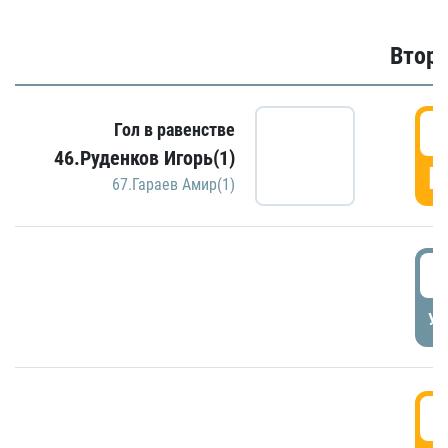
Второ
2
Гол в равенстве
46.Руденков Игорь(1)
Г
67.Гараев Амир(1)
2
УД
3