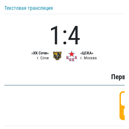
Текстовая трансляция
1:4
«ХК Сочи»
«ЦСКА»
г. Сочи
г. Москва
Первы
0
Г