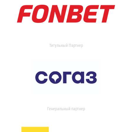
Титульный Партнер
Генеральный партнер