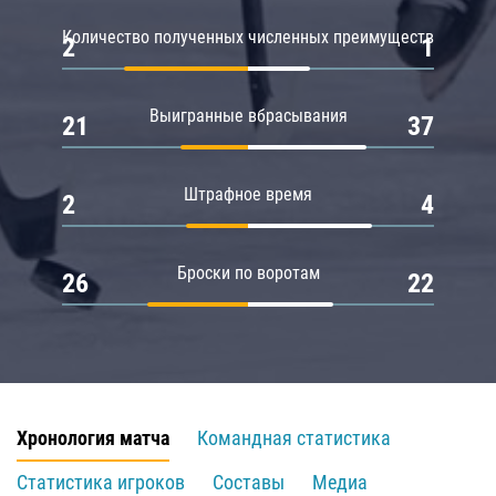
Количество полученных численных преимуществ
2
1
Выигранные вбрасывания
21
37
Штрафное время
2
4
Броски по воротам
26
22
Хронология матча
Командная статистика
Статистика игроков
Составы
Медиа