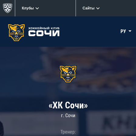
Клубы
Сайты
РУ
«ХК Сочи»
г. Сочи
Тренер: