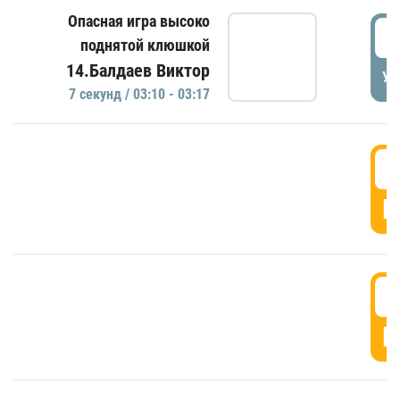
Опасная игра высоко
0
поднятой клюшкой
14.Балдаев Виктор
УД
7 секунд / 03:10 - 03:17
0
Г
0
Г